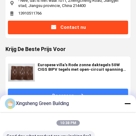
- Nee, dat is niet waar.1011, Zhengcheng Road, Jiangyin
stad, Jiangsu provincie, China 214400
13910511766
Contact nu
Krijg De Beste Prijs Voor
Europese villa's Rode zonne daktegels 50W
CIGS BIPV tegels met open-circuit spanning
6,69V en integratie van hernieuwbare energie
Doorgaan
Xingsheng Green Building
Geadviseerde Producten
10:38 PM