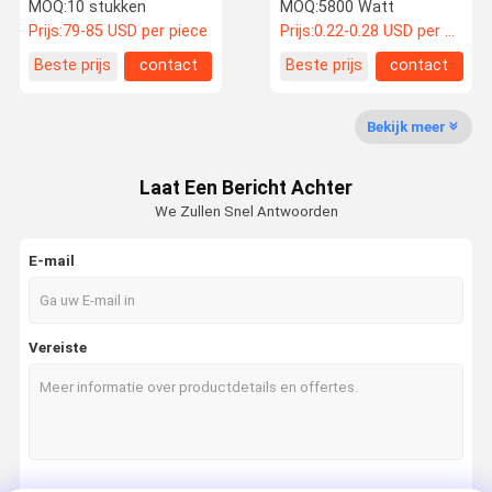
energie fotovoltaïsche
MOQ:
10 stukken
MOQ:
5800 Watt
daktegels
Prijs:
79-85 USD per piece
Prijs:
0.22-0.28 USD per watt
Over Ons
Fabriekstoch
Kwaliteitsco
Neem
Beste prijs
contact
Beste prijs
contact
T
Ntrole
Contact Met
Ons Op
Bekijk meer
Laat Een Bericht Achter
We Zullen Snel Antwoorden
Nieuws
Gevallen
Vraag Een
Offerte
E-mail
BIPV zonnepaneel
Vereiste
Flexibel fotovoltaïsch paneel
Gekrompen zonne daktegels
daktegels van twee-vloeistoffen
monozonnepaneel