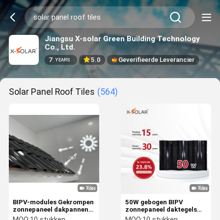
Jiangsu X-solar Green Building Technology
Co., Ltd.
7
5.0
Geverifieerde Leverancier
YEARS
Solar Panel Roof Tiles
(564)
BIPV-modules Gekrompen
50W gebogen BIPV
zonnepaneel dakpannen
zonnepaneel daktegels
fotovoltaïsche moderne
kortsluitingspanning
MOQ:
10 stukken
MOQ:
10 stukken