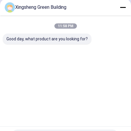
Doorgaan
Xingsheng Green Building
bipv zonnemodules
BIPV-productenproductiemachine
11:58 PM
Onze Categorieën
Verzorgingsmachine voor PV-panelen
Good day, what product are you looking for?
Thermische film het lamineren machine
Zonnepanelen lassen
BIPV
Flexibel
Gekrompen
daktegels 
energieopslagkasten
zonnepaneel
fotovoltaïsch
zonne
twee-
paneel
daktegels
vloeistoff
van net zonneomschakelaar
Thuis
Ongeveer
Contacteer
Desktop
ons
ons
Site
Sitemap
Privacybeleid