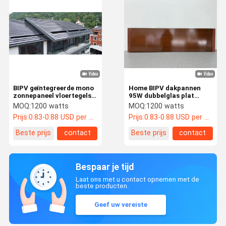
BIPV geïntegreerde mono
Home BIPV dakpannen
zonnepaneel vloertegels
95W dubbelglas plat
hernieuwbare platte
zonnepaneel vloerpannen
MOQ:
1200 watts
MOQ:
1200 watts
fotovoltaïsche
Prijs:
0.83-0.88 USD per watt
Prijs:
0.83-0.88 USD per watt
zonnepanelen 40W
Beste prijs
contact
Beste prijs
contact
Bespaar je tijd
Laat ons met u contact opnemen met de
beste producten.
Geef uw vereiste