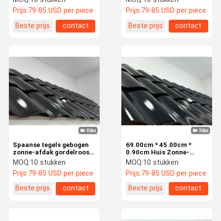
zonnepanelen dakpannen
8.62A CE TUV
Prijs:
79-85 USD per piece
Prijs:
79-85 USD per piece
gecertificeerd
Beste prijs
contact
Beste prijs
contact
Spaanse tegels gebogen
69.00cm * 45.00cm *
zonne-afdak gordelroos
0.90cm Huis Zonne-
Flexibel zonnepaneel
energie BIPV daktegels
MOQ:
10 stukken
MOQ:
10 stukken
daktegels
Zonne-curve daktegels
Prijs:
79-85 USD per piece
Prijs:
79-85 USD per piece
Zwarte zonnepaneel
daktegels Photovoltaic
Beste prijs
contact
Beste prijs
contact