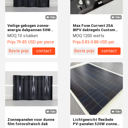
Veilige gebogen zonne-
Max Fuse Current 25A
energie dakpannen 50W
BIPV daktegels Custom
zonne-energie dakpannen
zonnepaneel dak
MOQ:
10 stukken
MOQ:
1200 watts
montage systeem voor
Prijs:
79-85 USD per piece
Prijs:
0.83-0.88 USD per watt
thuis
Beste prijs
contact
Beste prijs
contact
Thuis
Producten
Video's
VR-Show
Zonnepanelen voor dunne
Lichtgewicht flexibele
film fotovoltaïsch dak
PV-panelen 520W zonne-