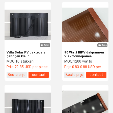
Villa Solar PV daktegels
90 Watt BIPV dakpannen
gebogen kleur
Vlak zonnepaneel
zonnepaneel
Dakrassen Optimale
MOQ:
10 stukken
MOQ:
1200 watts
geïntegreerde
werkingspanning 9,62V
Prijs:
79-85 USD per piece
Prijs:
0.83-0.88 USD per watt
fotovoltaïsche daktegels
Beste prijs
contact
Beste prijs
contact