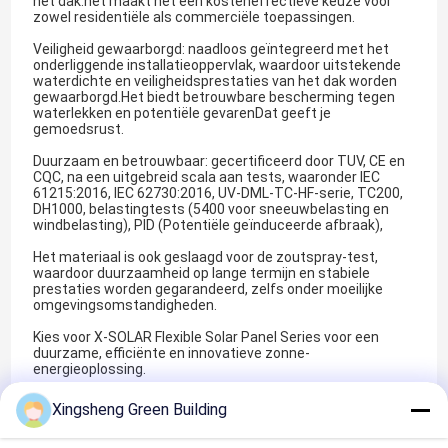
het dak.het maakt het een kosteneffectieve keuze voor
zowel residentiële als commerciële toepassingen.
Veiligheid gewaarborgd: naadloos geïntegreerd met het
onderliggende installatieoppervlak, waardoor uitstekende
waterdichte en veiligheidsprestaties van het dak worden
gewaarborgd.Het biedt betrouwbare bescherming tegen
waterlekken en potentiële gevarenDat geeft je
gemoedsrust.
Duurzaam en betrouwbaar: gecertificeerd door TUV, CE en
CQC, na een uitgebreid scala aan tests, waaronder IEC
61215:2016, IEC 62730:2016, UV-DML-TC-HF-serie, TC200,
DH1000, belastingtests (5400 voor sneeuwbelasting en
windbelasting), PID (Potentiële geïnduceerde afbraak),
Het materiaal is ook geslaagd voor de zoutspray-test,
waardoor duurzaamheid op lange termijn en stabiele
prestaties worden gegarandeerd, zelfs onder moeilijke
omgevingsomstandigheden.
Kies voor X-SOLAR Flexible Solar Panel Series voor een
duurzame, efficiënte en innovatieve zonne-
energieoplossing.
Xingsheng Green Building