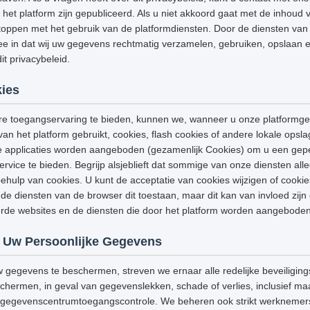
het platform zijn gepubliceerd. Als u niet akkoord gaat met de inhoud v
stoppen met het gebruik van de platformdiensten. Door de diensten van h
e in dat wij uw gegevens rechtmatig verzamelen, gebruiken, opslaan e
t privacybeleid.
ies
e toegangservaring te bieden, kunnen we, wanneer u onze platformge
van het platform gebruikt, cookies, flash cookies of andere lokale opsl
e applicaties worden aangeboden (gezamenlijk Cookies) om u een gep
ervice te bieden. Begrijp alsjeblieft dat sommige van onze diensten a
hulp van cookies. U kunt de acceptatie van cookies wijzigen of cooki
de diensten van de browser dit toestaan, maar dit kan van invloed zijn
eerde websites en de diensten die door het platform worden aangeboden
 Uw Persoonlijke Gegevens
w gegevens te beschermen, streven we ernaar alle redelijke beveiligi
ermen, in geval van gegevenslekken, schade of verlies, inclusief maar
g, gegevenscentrumtoegangscontrole. We beheren ook strikt werknemers