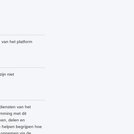
n van het platform
ijn niet
diensten van het
emming met dit
ken, delen en
e helpen begrijpen hoe
ns opnemen via de