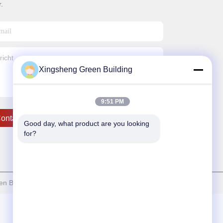
.
Xingsheng Green Building
9:51 PM
ontacteer Ons
Good day, what product are you looking 
for?
 Building Technology Co., Ltd. . Alle rechten voorbehoudena.