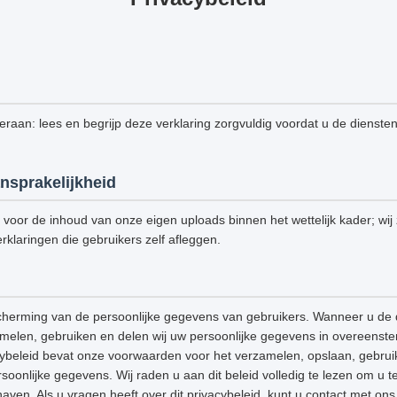
 eraan: lees en begrijp deze verklaring zorgvuldig voordat u de dienste
nsprakelijkheid
k voor de inhoud van onze eigen uploads binnen het wettelijk kader; wij z
rklaringen die gebruikers zelf afleggen.
cherming van de persoonlijke gegevens van gebruikers. Wanneer u de 
amelen, gebruiken en delen wij uw persoonlijke gegevens in overeenst
acybeleid bevat onze voorwaarden voor het verzamelen, opslaan, gebrui
onlijke gegevens. Wij raden u aan dit beleid volledig te lezen om u t
aven. Als u vragen heeft over dit privacybeleid, kunt u contact met o