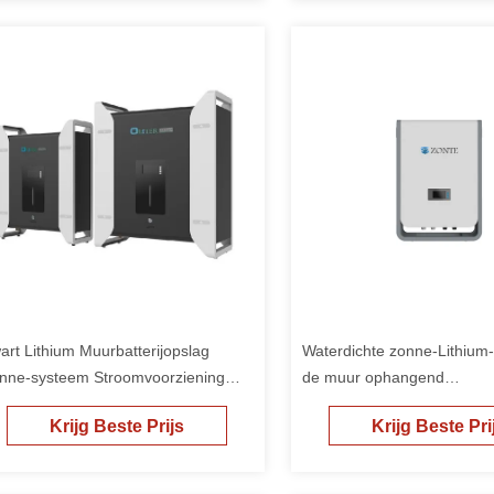
art Lithium Muurbatterijopslag
Waterdichte zonne-Lithium-b
nne-systeem Stroomvoorziening
de muur ophangend
or Draagbare Telecom
energieopslagcapacitor
Krijg Beste Prijs
Krijg Beste Pri