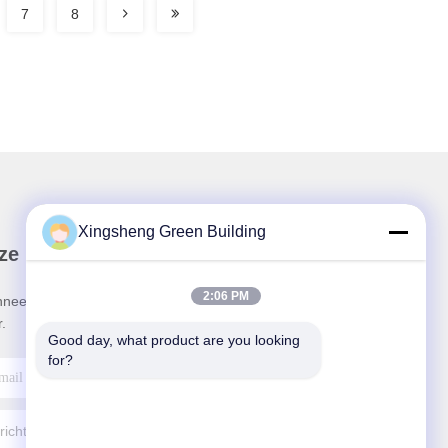
7
8
Xingsheng Green Building
ze Nieuwsbrief
2:06 PM
neer u op onze nieuwsbrief voor kortingen en
.
Good day, what product are you looking 
for?