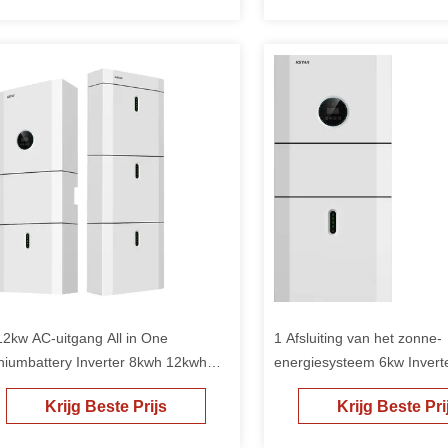
12kw AC-uitgang All in One
1 Afsluiting van het zonne-
thiumbattery Inverter 8kwh 12kwh
energiesysteem 6kw Invert
nne-energieopslagcapaciteit
zonne-energieopslagkas
Krijg Beste Prijs
Krijg Beste Pri