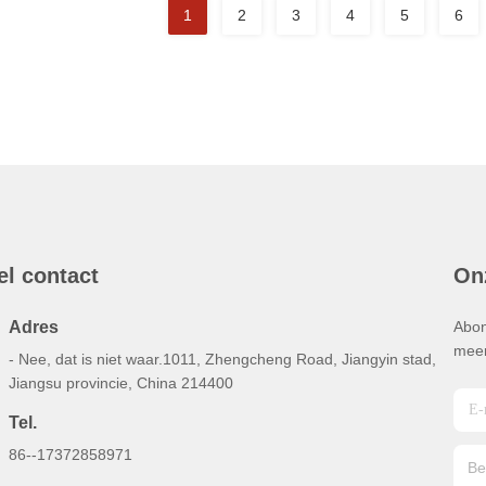
1
2
3
4
5
6
el contact
On
Adres
Abon
meer
- Nee, dat is niet waar.1011, Zhengcheng Road, Jiangyin stad,
Jiangsu provincie, China 214400
Tel.
86--17372858971