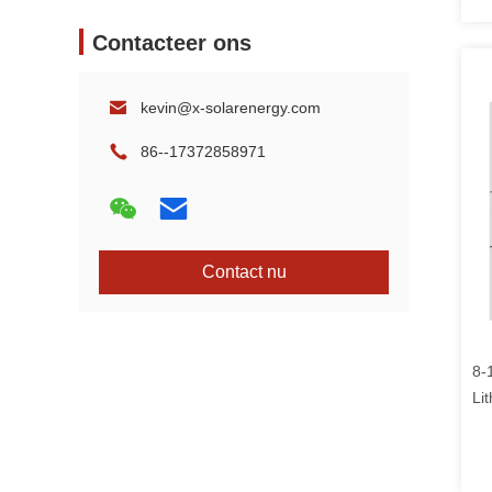
Contacteer ons
kevin@x-solarenergy.com
86--17372858971
Contact nu
8-
Li
Zo