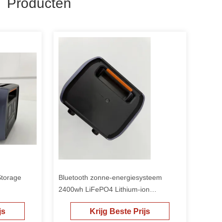
 Producten
Storage
Bluetooth zonne-energiesysteem
2400wh LiFePO4 Lithium-ion
batterijpakket 8000 cycli
js
Krijg Beste Prijs