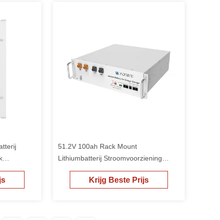
terij
51.2V 100ah Rack Mount
k
Lithiumbatterij Stroomvoorziening
ter
Zonne-energieopslag
js
Krijg Beste Prijs