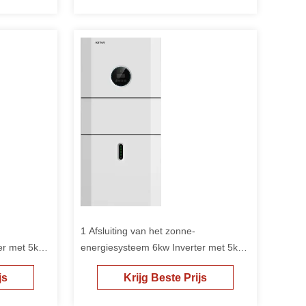
1 Afsluiting van het zonne-
er met 5kwh
energiesysteem 6kw Inverter met 5kwh
zonne-energieopslagkas
js
Krijg Beste Prijs