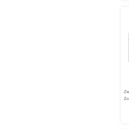
Zw
Zo
Vo