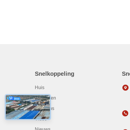
Snelkoppeling
Sn
Huis
Producten
Over Ons
Video
Nieuws