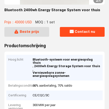
2
/
6
Bluetooth 2400wh Energy Storage System voor thuis
Prijs：43000 USD
MOQ：1 set
Beste prijs
Contact nu
Productomschrijving
Hoog licht
Bluetooth-systeem voor energieopslag
thuis
,
2400wh Energy Storage System voor thuis
,
Vernieuwbare zonne-
energieopslagsystemen
Betalingscondities
30% aanbetaling, 70% saldo
Certificering
CE/CQC/3C
Levering
300 MW per jaar
vermogen