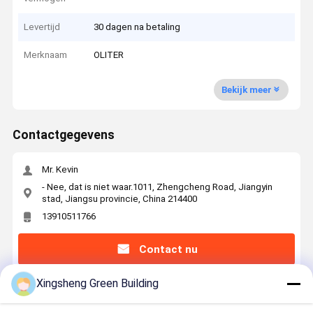
Levertijd
30 dagen na betaling
Merknaam
OLITER
Bekijk meer
Contactgegevens
Mr. Kevin
- Nee, dat is niet waar.1011, Zhengcheng Road, Jiangyin
stad, Jiangsu provincie, China 214400
13910511766
Contact nu
Xingsheng Green Building
Krijg De Beste Prijs Voor