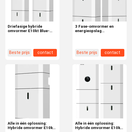
Driefasige hybride
3 Fase-omvormer en
omvormer E10kt Blue-
energieopslag
Pack-40.8 Batterijpakket
gecombineerde kast
Wifiplug& Cts
Beste prijs
contact
Beste prijs
contact
Thuis
Producten
Video's
VR-Show
Alle in één oplossing:
Alle in één oplossing:
Hybride omvormer E10kt
Hybride omvormer E10kt