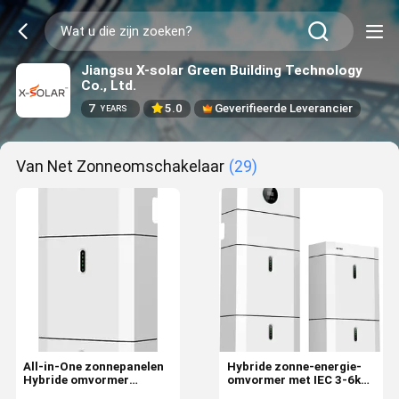
Jiangsu X-solar Green Building Technology
Co., Ltd.
7
5.0
Geverifieerde Leverancier
YEARS
Van Net Zonneomschakelaar
(29)
All-in-One zonnepanelen
Hybride zonne-energie-
Hybride omvormer
omvormer met IEC 3-6kw
systeem 3kw 6kw
Hybride zonne-energie-