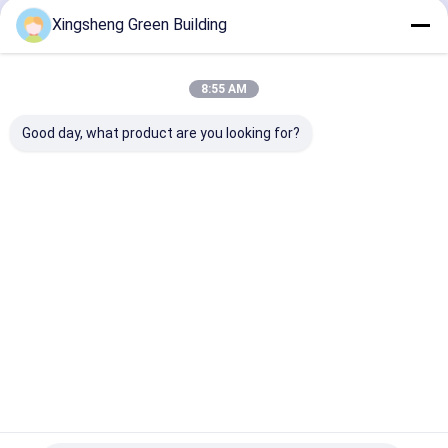
Doorgaan
Xingsheng Green Building
bipv zonnemodules
BIPV-productenproductiemachine
8:55 AM
Onze Categorieën
Verzorgingsmachine voor PV-panelen
Good day, what product are you looking for?
Thermische film het lamineren machine
Zonnepanelen lassen
BIPV
Flexibel
Gekrompen
daktegels 
energieopslagkasten
zonnepaneel
fotovoltaïsch
zonne
twee-
paneel
daktegels
vloeistoff
van net zonneomschakelaar
Thuis
Ongeveer
Contacteer
Desktop
ons
ons
Site
Sitemap
Privacybeleid