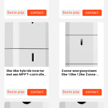
Industrial zonne-energie
systeem met 5kwh
systeem voor thuis 10kw
energieopslagkas
Beste prijs
contact
Beste prijs
contact
3kw 6kw hybride inverter
Zonne-energiesysteem
met een MPPT-controller
5kw 10kw 12kw Zonne-
voor zonnepanelen
energiesysteem
Commercieel industriële
woning te koop
Beste prijs
contact
Beste prijs
contact