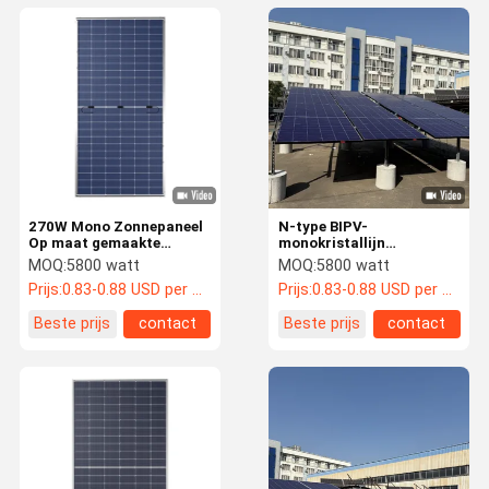
270W Mono Zonnepaneel
N-type BIPV-
Op maat gemaakte
monokristallijn
Topcon 60 Cell Zonne
zonnepaneelmodule Max.
MOQ:
5800 watt
MOQ:
5800 watt
module OEM
vermogen 580W CE-
Prijs:
0.83-0.88 USD per watt
Prijs:
0.83-0.88 USD per watt
goedkeuring
Beste prijs
contact
Beste prijs
contact