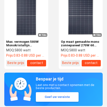
Max. vermogen 580W
Op maat gemaakte mono
Monokristallijn
zonnepaneel 270W 60
zonnepanelen
cellen 166mm cellen OEM
MOQ:
5800 watt
MOQ:
5800 watt
Residentiële zonne-
zonnecel module
Prijs:
0.83-0.88 USD per watt
Prijs:
0.83-0.88 USD per watt
energiesystemen
Beste prijs
contact
Beste prijs
contact
Bespaar je tijd
Laat ons met u contact opnemen met de
beste producten.
Geef uw vereiste