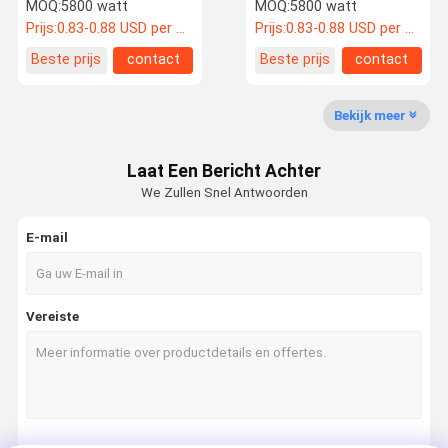
340W 345W Hjt
Zonnepanelen 525W
MOQ:
5800 watt
MOQ:
5800 watt
zonnepaneel voor thuis
520W 515W 510W
Prijs:
0.83-0.88 USD per watt
Prijs:
0.83-0.88 USD per watt
Over Ons
Fabriekstoch
Kwaliteitsco
Neem
Beste prijs
contact
Beste prijs
contact
T
Ntrole
Contact Met
Ons Op
Bekijk meer
Laat Een Bericht Achter
We Zullen Snel Antwoorden
Nieuws
Gevallen
Vraag Een
Offerte
E-mail
BIPV zonnepaneel
Vereiste
Flexibel fotovoltaïsch paneel
Gekrompen zonne daktegels
daktegels van twee-vloeistoffen
monozonnepaneel