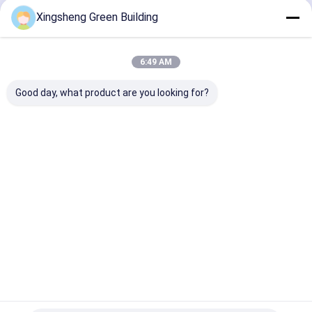
Doorgaan
Xingsheng Green Building
bipv zonnemodules
BIPV-productenproductiemachine
6:49 AM
Onze Categorieën
Verzorgingsmachine voor PV-panelen
Good day, what product are you looking for?
Thermische film het lamineren machine
Zonnepanelen lassen
BIPV
Flexibel
Gekrompen
daktegels 
energieopslagkasten
zonnepaneel
fotovoltaïsch
zonne
twee-
paneel
daktegels
vloeistoff
van net zonneomschakelaar
Thuis
Ongeveer
Contacteer
Desktop
ons
ons
Site
Sitemap
Privacybeleid