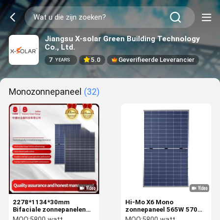
Jiangsu X-solar Green Building Technology
Co., Ltd.
7
5.0
Geverifieerde Leverancier
YEARS
Monozonnepaneel
(32)
2278*1134*30mm
Hi-Mo X6 Mono
Bifaciale zonnepanelen
zonnepaneel 565W 570W
550 Watt 550wp 555W
575W 580W 585W 590W
MOQ:
5800 watt
MOQ:
5800 watt