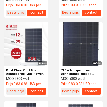
560W
595W 600W
Prijs:
0.83-0.88 USD per watt
Prijs:
0.83-0.88 USD per watt
Beste prijs
contact
Beste prijs
contact
Dual Glass Soft Mono
700W N-type mono
zonnepaneel Max Power
zonnepaneel met 44
580W Topcon zonne
graden nominale
MOQ:
5800 watt
MOQ:
5800 watt
module
werktemperatuur
Prijs:
0.83-0.88 USD per watt
Prijs:
0.83-0.88 USD per watt
Beste prijs
contact
Beste prijs
contact