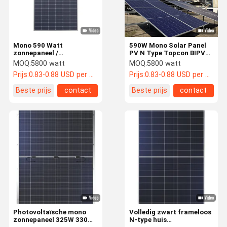
Mono 590 Watt
590W Mono Solar Panel
zonnepaneel /
PV N Type Topcon BIPV
fotovoltaïsche zonne-
Hjt Mwt Monocrystalline
MOQ:
5800 watt
MOQ:
5800 watt
module voor
Solar Panel
Prijs:
0.83-0.88 USD per watt
Prijs:
0.83-0.88 USD per watt
elektriciteitsopwekking
Beste prijs
contact
Beste prijs
contact
Thuis
Producten
Video's
VR-Show
Photovoltaïsche mono
Volledig zwart frameloos
zonnepaneel 325W 330W
N-type huis