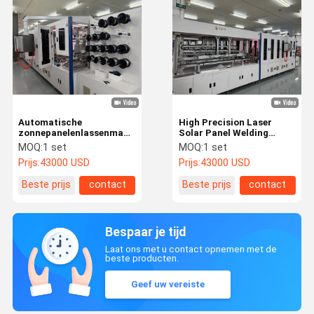
Automatische
High Precision Laser
zonnepanelenlassenmachine
Solar Panel Welding
Hoogprecisie-
Machine Met
MOQ:
1 set
MOQ:
1 set
infraroodlaserlassen
Luchtverbruik 3200L/Min
Prijs:
43000 USD
Prijs:
43000 USD
Beste prijs
contact
Beste prijs
contact
Bespaar je tijd
Laat ons met u contact opnemen met de
beste producten.
Geef uw vereiste