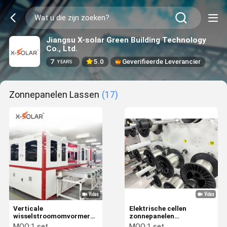
Jiangsu X-solar Green Building Technology
Co., Ltd.
7
5.0
Geverifieerde Leverancier
YEARS
Zonnepanelen Lassen
(17)
Verticale
Elektrische cellen
wisselstroomomvormer
zonnepanelen
lassen rechtlijnse tab
Lasmachine
MOQ:
1 set
MOQ:
1 set