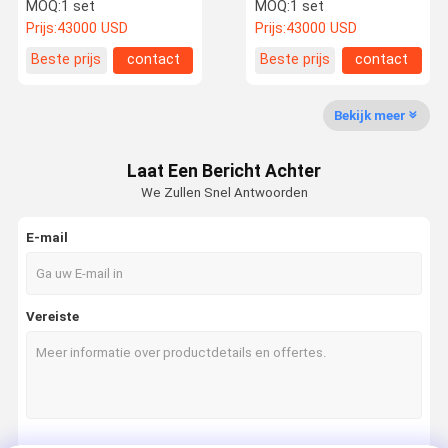
wisselstroomomvormer
Compacte
MOQ:
1 set
MOQ:
1 set
lassen voor de productie
Lasersweisapparatuur
Prijs:
43000 USD
Prijs:
43000 USD
van zonne-modules
Over Ons
Fabriekstoch
Kwaliteitsco
Neem
Beste prijs
contact
Beste prijs
contact
T
Ntrole
Contact Met
Ons Op
Bekijk meer
Laat Een Bericht Achter
We Zullen Snel Antwoorden
Nieuws
Gevallen
Vraag Een
Offerte
E-mail
BIPV zonnepaneel
Vereiste
Flexibel fotovoltaïsch paneel
Gekrompen zonne daktegels
daktegels van twee-vloeistoffen
monozonnepaneel