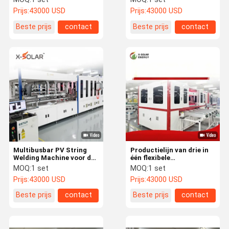
lasmachine voor
Automatische infrarood
Prijs:
43000 USD
Prijs:
43000 USD
zonnecellen
lasmethode
Beste prijs
contact
Beste prijs
contact
Multibusbar PV String
Productielijn van drie in
Welding Machine voor de
één flexibele
productie van zachte
zonnepanelen
MOQ:
1 set
MOQ:
1 set
zonnecellen
Prijs:
43000 USD
Prijs:
43000 USD
Beste prijs
contact
Beste prijs
contact