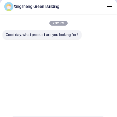
Doorgaan
Xingsheng Green Building
bipv zonnemodules
BIPV-productenproductiemachine
2:32 PM
Onze Categorieën
Verzorgingsmachine voor PV-panelen
Good day, what product are you looking for?
Thermische film het lamineren machine
Zonnepanelen lassen
BIPV
Flexibel
Gekrompen
daktegels 
energieopslagkasten
zonnepaneel
fotovoltaïsch
zonne
twee-
paneel
daktegels
vloeistoff
van net zonneomschakelaar
Thuis
Ongeveer
Contacteer
Desktop
ons
ons
Site
Sitemap
Privacybeleid