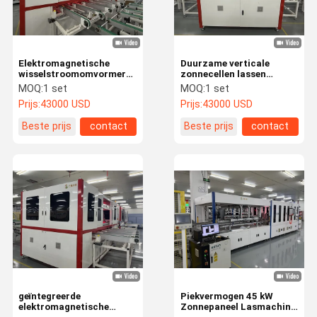
Elektromagnetische
Duurzame verticale
wisselstroomomvormer
zonnecellen lassen
lassen voor montage van
machine 16s/module
MOQ:
1 set
MOQ:
1 set
BIPV-modules
cyclustijd
Prijs:
43000 USD
Prijs:
43000 USD
Beste prijs
contact
Beste prijs
contact
Thuis
Producten
Video's
VR-Show
geïntegreerde
Piekvermogen 45 kW
elektromagnetische
Zonnepaneel Lasmachine