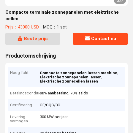
2
/
7
Compacte terminale zonnepanelen met elektrische
cellen
Prijs：43000 USD
MOQ：1 set
Beste prijs
Contact nu
Productomschrijving
Hoog licht
,
Compacte zonnepanelen lassen machine
,
Elektrische zonnepanelen lassen
Elektrische zonnecellen lassen
Betalingscondities
30% aanbetaling, 70% saldo
Certificering
CE/CQC/3C
Levering
300 MW per jaar
vermogen