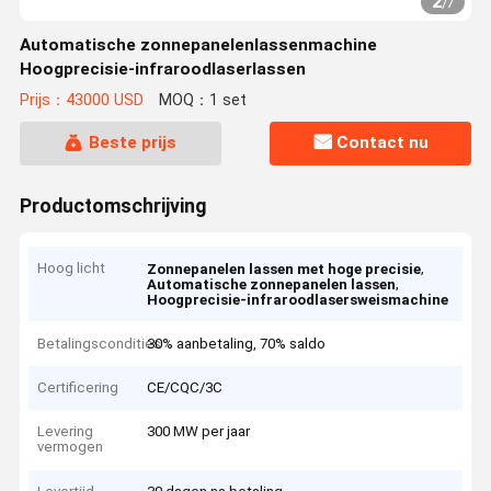
2
/
7
Automatische zonnepanelenlassenmachine
Hoogprecisie-infraroodlaserlassen
Prijs：43000 USD
MOQ：1 set
Beste prijs
Contact nu
Productomschrijving
Hoog licht
,
Zonnepanelen lassen met hoge precisie
,
Automatische zonnepanelen lassen
Hoogprecisie-infraroodlasersweismachine
Betalingscondities
30% aanbetaling, 70% saldo
Certificering
CE/CQC/3C
Levering
300 MW per jaar
vermogen