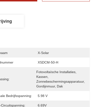
ijving
naam
X-Solar
lnummer
XSDCM-50-H
Fotovoltaïsche Installaties, 
Kassen, 
ssing:
Zonnebeschermingsapparatuur, 
Gordijnmuur, Dak
ale Bedrijfsspanning:
5.98 V
Circuitspanning:
6.69V