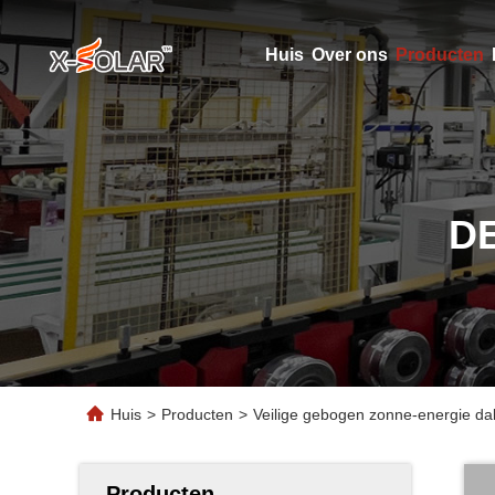
Huis
Over ons
Producten
D
Huis
>
Producten
>
Veilige gebogen zonne-energie 
Producten