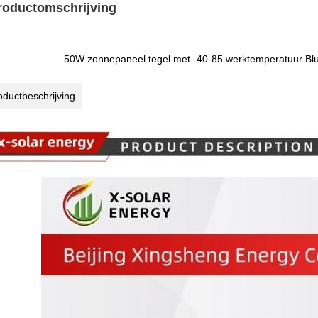
roductomschrijving
50W zonnepaneel tegel met -40-85 werktemperatuur Blu
oductbeschrijving