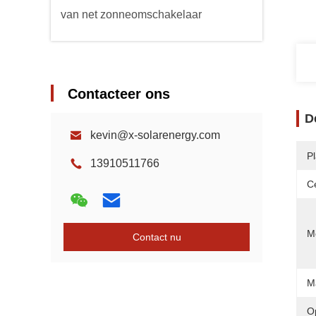
van net zonneomschakelaar
Contacteer ons
D
kevin@x-solarenergy.com
P
13910511766
Ce
Mo
Contact nu
M
O