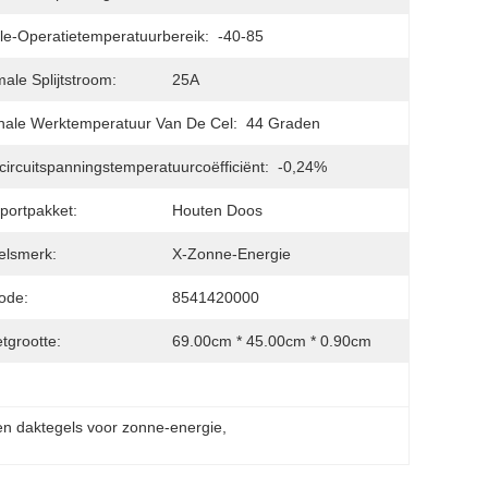
e-Operatietemperatuurbereik:
-40-85
ale Splijtstroom:
25A
ale Werktemperatuur Van De Cel:
44 Graden
ircuitspanningstemperatuurcoëfficiënt:
-0,24%
portpakket:
Houten Doos
elsmerk:
X-Zonne-Energie
ode:
8541420000
tgrootte:
69.00cm * 45.00cm * 0.90cm
 daktegels voor zonne-energie
, 