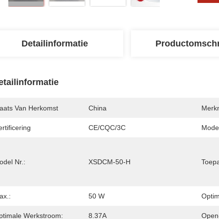
Detailinformatie
Productomschr
etailinformatie
laats Van Herkomst
China
Merk
rtificering
CE/CQC/3C
Mode
del Nr.:
XSDCM-50-H
Toepa
ax.:
50 W
Optim
ptimale Werkstroom:
8.37A
Open-