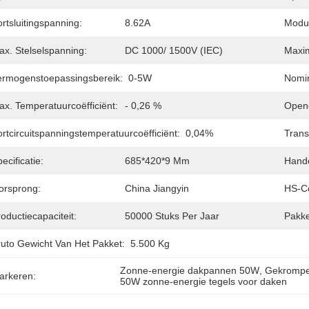
rtsluitingspanning:
8.62A
Modul
ax. Stelselspanning:
DC 1000/ 1500V (IEC)
Maxim
ermogenstoepassingsbereik:
0-5W
Nomin
ax. Temperatuurcoëfficiënt:
- 0,26 %
Openc
rtcircuitspanningstemperatuurcoëfficiënt:
0,04%
Trans
ecificatie:
685*420*9 Mm
Hand
orsprong:
China Jiangyin
HS-C
oductiecapaciteit:
50000 Stuks Per Jaar
Pakke
ruto Gewicht Van Het Pakket:
5.500 Kg
Zonne-energie dakpannen 50W
, 
Gekrompen
arkeren:
50W zonne-energie tegels voor daken