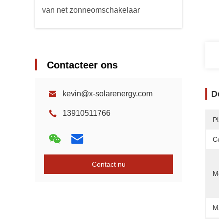
van net zonneomschakelaar
Contacteer ons
D
kevin@x-solarenergy.com
13910511766
P
Ce
Contact nu
Mo
M