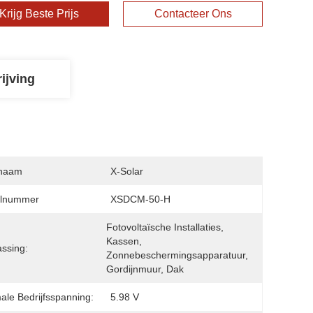
Krijg Beste Prijs
Contacteer Ons
ijving
naam
X-Solar
lnummer
XSDCM-50-H
Fotovoltaïsche Installaties, 
Kassen, 
ssing:
Zonnebeschermingsapparatuur, 
Gordijnmuur, Dak
ale Bedrijfsspanning:
5.98 V