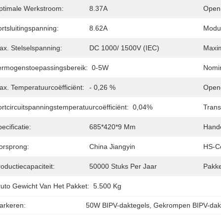
ptimale Werkstroom:
8.37A
Open-
rtsluitingspanning:
8.62A
Modul
ax. Stelselspanning:
DC 1000/ 1500V (IEC)
Maxim
ermogenstoepassingsbereik:
0-5W
Nomin
ax. Temperatuurcoëfficiënt:
- 0,26 %
Openc
rtcircuitspanningstemperatuurcoëfficiënt:
0,04%
Trans
ecificatie:
685*420*9 Mm
Hand
orsprong:
China Jiangyin
HS-C
oductiecapaciteit:
50000 Stuks Per Jaar
Pakke
ruto Gewicht Van Het Pakket:
5.500 Kg
arkeren:
50W BIPV-daktegels
, 
Gekrompen BIPV-dak