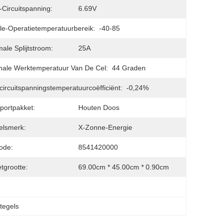
Circuitspanning:
6.69V
e-Operatietemperatuurbereik:
-40-85
ale Splijtstroom:
25A
ale Werktemperatuur Van De Cel:
44 Graden
ircuitspanningstemperatuurcoëfficiënt:
-0,24%
portpakket:
Houten Doos
elsmerk:
X-Zonne-Energie
ode:
8541420000
tgrootte:
69.00cm * 45.00cm * 0.90cm
tegels