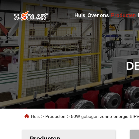
Huis
Over ons
Producten
D
Huis
>
Producten
>
50W gebogen zonne-energie BIPV
Producten