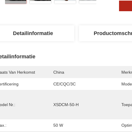
Detailinformatie
Productomschr
etailinformatie
laats Van Herkomst
China
Merk
rtificering
CE/CQC/3C
Mode
del Nr.:
XSDCM-50-H
Toepa
ax.:
50 W
Optim