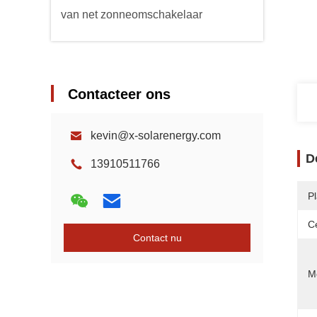
van net zonneomschakelaar
Contacteer ons
kevin@x-solarenergy.com
D
13910511766
P
Ce
Contact nu
Mo