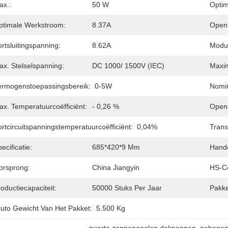
ax.:
50 W
Optim
ptimale Werkstroom:
8.37A
Open-
rtsluitingspanning:
8.62A
Modul
ax. Stelselspanning:
DC 1000/ 1500V (IEC)
Maxim
ermogenstoepassingsbereik:
0-5W
Nomin
ax. Temperatuurcoëfficiënt:
- 0,26 %
Openc
rtcircuitspanningstemperatuurcoëfficiënt:
0,04%
Trans
ecificatie:
685*420*9 Mm
Hand
orsprong:
China Jiangyin
HS-C
oductiecapaciteit:
50000 Stuks Per Jaar
Pakke
ruto Gewicht Van Het Pakket:
5.500 Kg