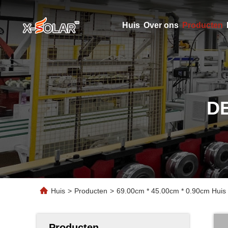
Huis
Over ons
Producten
D
Huis
>
Producten
>
69.00cm * 45.00cm * 0.90cm Huis 
Producten