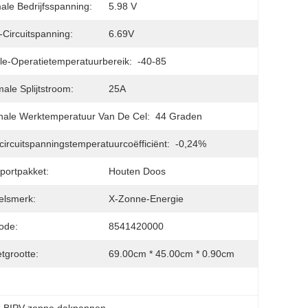
ale Bedrijfsspanning:
5.98 V
Circuitspanning:
6.69V
e-Operatietemperatuurbereik:
-40-85
ale Splijtstroom:
25A
ale Werktemperatuur Van De Cel:
44 Graden
ircuitspanningstemperatuurcoëfficiënt:
-0,24%
portpakket:
Houten Doos
elsmerk:
X-Zonne-Energie
ode:
8541420000
tgrootte:
69.00cm * 45.00cm * 0.90cm