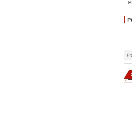
M
P
Pr