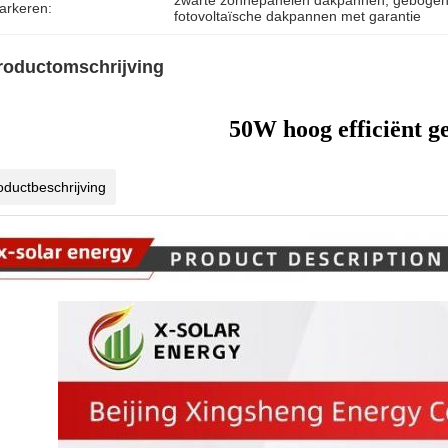
zwarte zonnepanelen dakpannen
, 
gebogen
arkeren:
fotovoltaïsche dakpannen met garantie
roductomschrijving
50W hoog efficiënt g
oductbeschrijving