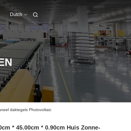
Dutch
EN
eel daktegels Photovoltaic
0cm * 45.00cm * 0.90cm Huis Zonne-