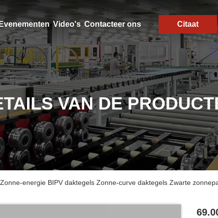
Evenementen
Video's
Contacteer ons
Citaat
ETAILS VAN DE PRODUCT
Zonne-energie BIPV daktegels Zonne-curve daktegels Zwarte zonnepan
69.0