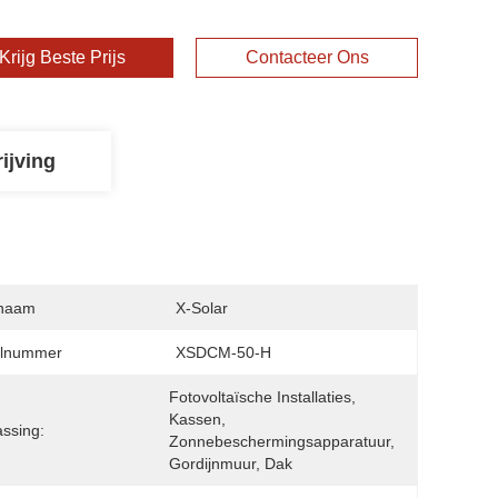
Krijg Beste Prijs
Contacteer Ons
ijving
naam
X-Solar
lnummer
XSDCM-50-H
Fotovoltaïsche Installaties, 
Kassen, 
ssing:
Zonnebeschermingsapparatuur, 
Gordijnmuur, Dak