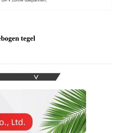
 BIPV zonne dakpannen
, 
ebogen tegel