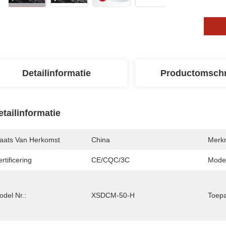
Detailinformatie
Productomschr
etailinformatie
laats Van Herkomst
China
Merk
rtificering
CE/CQC/3C
Mode
del Nr.:
XSDCM-50-H
Toepa