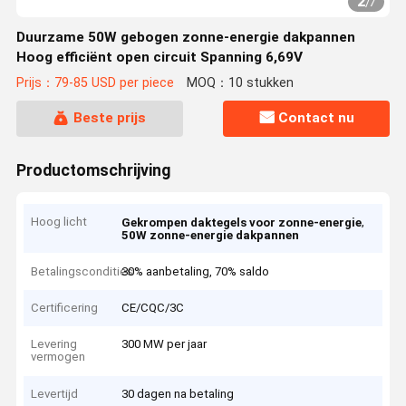
2
/
7
Duurzame 50W gebogen zonne-energie dakpannen
Hoog efficiënt open circuit Spanning 6,69V
Prijs：79-85 USD per piece
MOQ：10 stukken
Beste prijs
Contact nu
Productomschrijving
Hoog licht
,
Gekrompen daktegels voor zonne-energie
50W zonne-energie dakpannen
Betalingscondities
30% aanbetaling, 70% saldo
Certificering
CE/CQC/3C
Levering
300 MW per jaar
vermogen
Levertijd
30 dagen na betaling