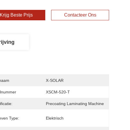
Krijg Beste Prijs
Contacteer Ons
ijving
naam
X-SOLAR
lnummer
XSCM-520-T
ficatie:
Precoating Laminating Machine
even Type:
Elektrisch