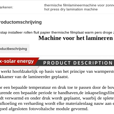
thermische filmlamineermachine voor zon
arkeren:
hot press dry lamination machine
roductomschrijving
stap installeer rollen fluit papier thermische filmplaat warm pers dro
Machine voor het lamineren
oductbeschrijving
 werkt hoofdzakelijk op basis van het principe van warmperst
kkamer van de lamineerder geplaatst.
r een bepaalde temperatuur en druk toe te passen door de bo
urende een bepaalde periode te handhaven,de inkapselingsfil
dt verwarmd en onder druk wordt geplaatst, waarbij de splete
afkoeling en verharding wordt elke materialenlaag nauw aan e
goed afgesloten fotovoltaïsche module gevormd.