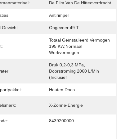
raanmateriaal:
De Film Van De Hitteoverdracht
aties:
Antirimpel
l Gewicht:
Ongeveer 49 T
Totaal Geïnstalleerd Vermogen 
t:
195 KW,normaal 
Werkvermogen
Druk 0,2-0,3 MPa, 
ater:
Doorstroming 2060 L/min 
(inclusief
portpakket:
Houten Doos
elsmerk:
X-Zonne-Energie
ode:
8439200000