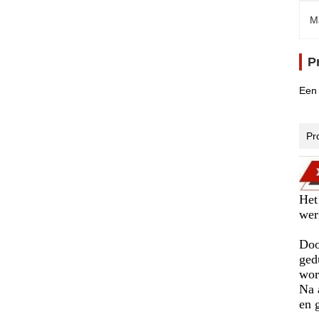
M
P
Een 
Pr
Het
wer
Doo
ged
wor
Na 
en 