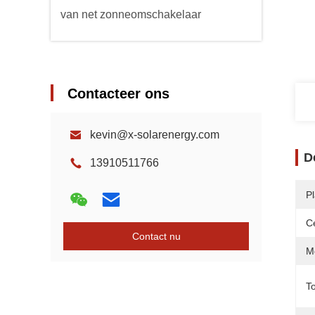
van net zonneomschakelaar
Contacteer ons
kevin@x-solarenergy.com
D
13910511766
P
Ce
Contact nu
Mo
T