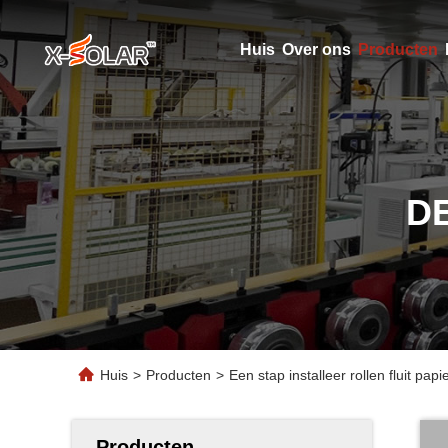
Huis
Over ons
Producten
D
Huis
>
Producten
>
Een stap installeer rollen fluit p
Producten