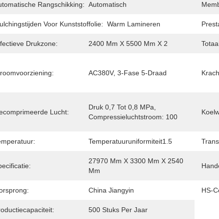
utomatische Rangschikking:
Automatisch
Memb
lchingstijden Voor Kunststoffolie:
Warm Lamineren
Prest
ffectieve Drukzone:
2400 Mm X 5500 Mm X 2
Totaa
troomvoorziening:
AC380V, 3-Fase 5-Draad
Krach
Druk 0,7 Tot 0,8 MPa, 
ecomprimeerde Lucht:
Koelw
Compressieluchtstroom: 100
emperatuur:
Temperatuuruniformiteit1.5
Trans
27970 Mm X 3300 Mm X 2540 
ecificatie:
Hand
Mm
orsprong:
China Jiangyin
HS-C
oductiecapaciteit:
500 Stuks Per Jaar