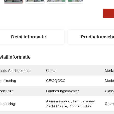
Detailinformatie
Productomschr
etailinformatie
laats Van Herkomst
China
Merk
rtificering
CE/CQC/3C
Mode
del Nr.:
Lamineringsmachine
Classi
Aluminiumplaat, Filmmateriaal, 
oepassing:
Gedr
Zacht Plaatje, Zonnemodule