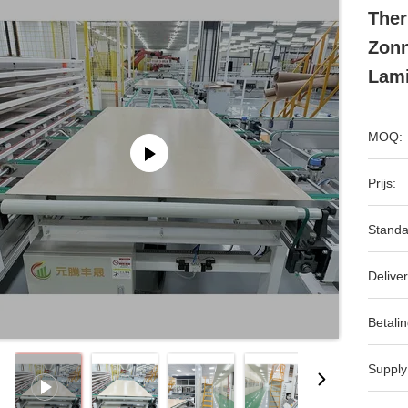
Ther
Zonn
Lam
MOQ:
Prijs:
Standa
Deliver
Betalin
Supply