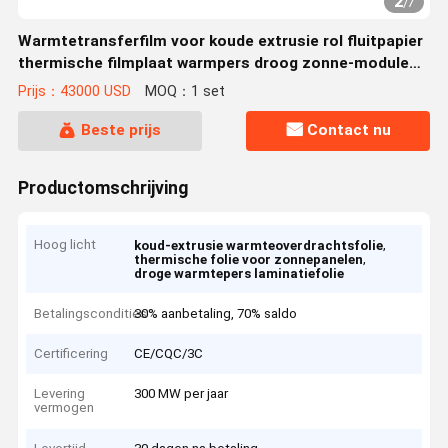
2
/
7
Warmtetransferfilm voor koude extrusie rol fluitpapier
thermische filmplaat warmpers droog zonne-module
productielijn
Prijs：43000 USD
MOQ：1 set
Beste prijs
Contact nu
Productomschrijving
Hoog licht
,
koud-extrusie warmteoverdrachtsfolie
,
thermische folie voor zonnepanelen
droge warmtepers laminatiefolie
Betalingscondities
30% aanbetaling, 70% saldo
Certificering
CE/CQC/3C
Levering
300 MW per jaar
vermogen