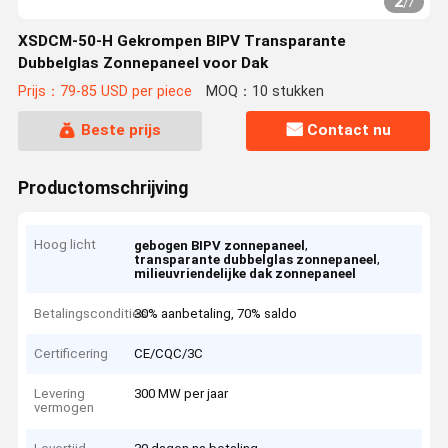
2
/
7
XSDCM-50-H Gekrompen BIPV Transparante
Dubbelglas Zonnepaneel voor Dak
Prijs：79-85 USD per piece
MOQ：10 stukken
Beste prijs
Contact nu
Productomschrijving
Hoog licht
,
gebogen BIPV zonnepaneel
,
transparante dubbelglas zonnepaneel
milieuvriendelijke dak zonnepaneel
Betalingscondities
30% aanbetaling, 70% saldo
Certificering
CE/CQC/3C
Levering
300 MW per jaar
vermogen