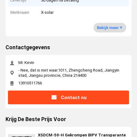
Levertijd
30 dagen na betaling
Merknaam
X-solar
Bekijk meer
Contactgegevens
Mr. Kevin
- Nee, dat is niet waar.1011, Zhengcheng Road, Jiangyin
stad, Jiangsu provincie, China 214400
13910511766
Contact nu
Krijg De Beste Prijs Voor
XSDCM-50-H Gekrompen BIPV Transparante