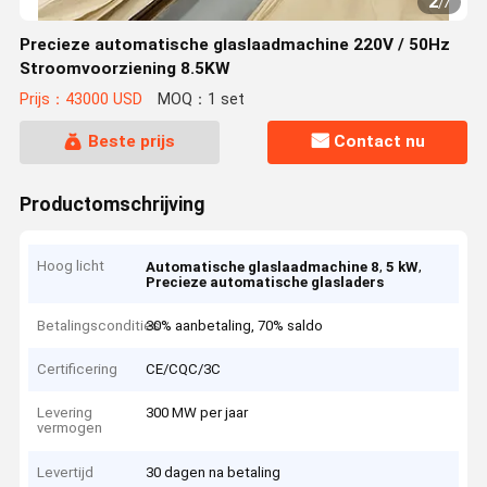
2
/
7
Precieze automatische glaslaadmachine 220V / 50Hz
Stroomvoorziening 8.5KW
Prijs：43000 USD
MOQ：1 set
Beste prijs
Contact nu
Productomschrijving
Hoog licht
,
,
Automatische glaslaadmachine 8
5 kW
Precieze automatische glasladers
Betalingscondities
30% aanbetaling, 70% saldo
Certificering
CE/CQC/3C
Levering
300 MW per jaar
vermogen
Levertijd
30 dagen na betaling