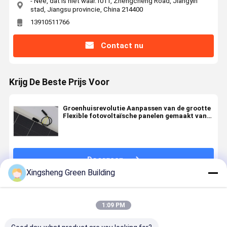
- Nee, dat is niet waar.1011, Zhengcheng Road, Jiangyin
stad, Jiangsu provincie, China 214400
13910511766
Contact nu
Krijg De Beste Prijs Voor
Groenhuisrevolutie Aanpassen van de grootte
Flexible fotovoltaïsche panelen gemaakt van
groen bouwmateriaal met max. vermogen
120W
Doorgaan
Xingsheng Green Building
Geadviseerde Producten
1:09 PM