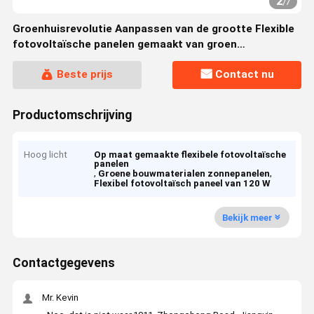
2
/
7
Groenhuisrevolutie Aanpassen van de grootte Flexible
fotovoltaïsche panelen gemaakt van groen
bouwmateriaal met max. vermogen 120W
Beste prijs
Contact nu
Productomschrijving
Hoog licht
Op maat gemaakte flexibele fotovoltaïsche
panelen
,
,
Groene bouwmaterialen zonnepanelen
Flexibel fotovoltaïsch paneel van 120 W
Bekijk meer
Contactgegevens
Mr. Kevin