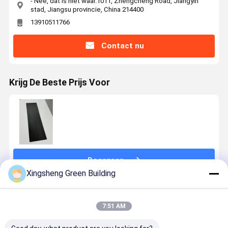
- Nee, dat is niet waar.1011, Zhengcheng Road, Jiangyin
stad, Jiangsu provincie, China 214400
13910511766
Contact nu
Krijg De Beste Prijs Voor
Doorgaan
Xingsheng Green Building
Geadviseerde Producten
7:51 AM