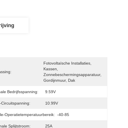
ijving
Fotovoltaïsche Installaties, 
Kassen, 
ssing:
Zonnebeschermingsapparatuur, 
Gordijnmuur, Dak
ale Bedrijfsspanning:
9.59V
Circuitspanning:
10.99V
e-Operatietemperatuurbereik:
-40-85
ale Splijtstroom:
25A