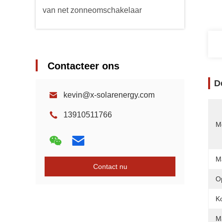
van net zonneomschakelaar
Contacteer ons
D
kevin@x-solarenergy.com
13910511766
Mo
M
Contact nu
O
Ko
M