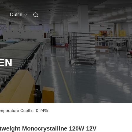
Dutch
EN
emperature Coeffic -0.24%
tweight Monocrystalline 120W 12V