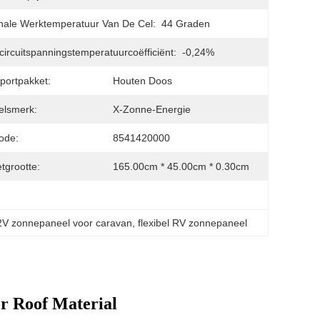
ale Werktemperatuur Van De Cel:
44 Graden
ircuitspanningstemperatuurcoëfficiënt:
-0,24%
portpakket:
Houten Doos
elsmerk:
X-Zonne-Energie
ode:
8541420000
tgrootte:
165.00cm * 45.00cm * 0.30cm
2V zonnepaneel voor caravan
, 
flexibel RV zonnepaneel
r Roof Material