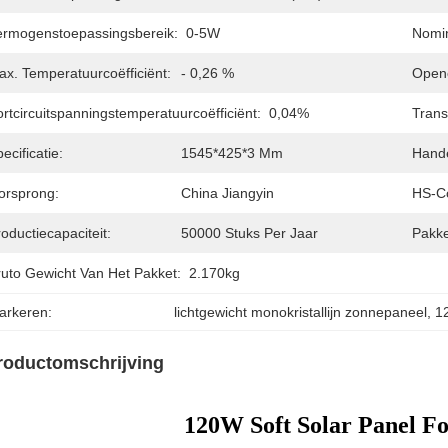
ermogenstoepassingsbereik:
0-5W
Nomin
ax. Temperatuurcoëfficiënt:
- 0,26 %
Openc
rtcircuitspanningstemperatuurcoëfficiënt:
0,04%
Trans
ecificatie:
1545*425*3 Mm
Hand
orsprong:
China Jiangyin
HS-C
oductiecapaciteit:
50000 Stuks Per Jaar
Pakke
ruto Gewicht Van Het Pakket:
2.170kg
arkeren:
lichtgewicht monokristallijn zonnepaneel
, 
1
roductomschrijving
120W Soft Solar Panel Fo