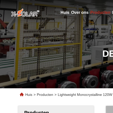
Huis
Over ons
Producten
D
Huis
>
Producten
>
Lightweight Monocrystalline 120W
Producten