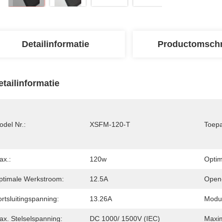
Detailinformatie
Productomschr
etailinformatie
del Nr.:
XSFM-120-T
Toepa
ax.:
120w
Optim
ptimale Werkstroom:
12.5A
Open-
rtsluitingspanning:
13.26A
Modul
ax. Stelselspanning:
DC 1000/ 1500V (IEC)
Maxim