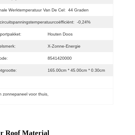
ale Werktemperatuur Van De Cel:
44 Graden
ircuitspanningstemperatuurcoëfficiënt:
-0,24%
portpakket:
Houten Doos
elsmerk:
X-Zonne-Energie
ode:
8541420000
tgrootte:
165.00cm * 45.00cm * 0.30cm
m zonnepaneel voor thuis
, 
r Roof Material