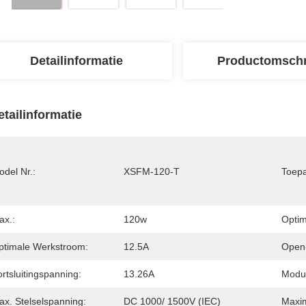
Detailinformatie
Productomschr
etailinformatie
del Nr.:
XSFM-120-T
Toepa
ax.:
120w
Optim
ptimale Werkstroom:
12.5A
Open-
rtsluitingspanning:
13.26A
Modul
ax. Stelselspanning:
DC 1000/ 1500V (IEC)
Maxim