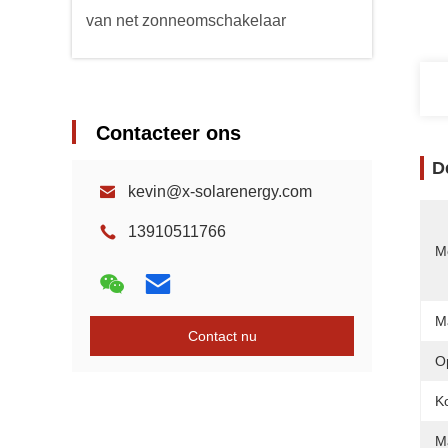
van net zonneomschakelaar
Contacteer ons
D
kevin@x-solarenergy.com
13910511766
Mo
M
Contact nu
O
Ko
M