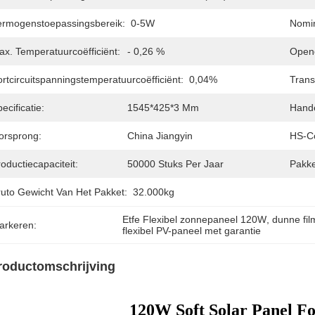
ermogenstoepassingsbereik:
0-5W
Nomin
ax. Temperatuurcoëfficiënt:
- 0,26 %
Openc
rtcircuitspanningstemperatuurcoëfficiënt:
0,04%
Trans
ecificatie:
1545*425*3 Mm
Hand
orsprong:
China Jiangyin
HS-C
oductiecapaciteit:
50000 Stuks Per Jaar
Pakke
ruto Gewicht Van Het Pakket:
32.000kg
Etfe Flexibel zonnepaneel 120W
, 
dunne fil
arkeren:
flexibel PV-paneel met garantie
roductomschrijving
120W Soft Solar Panel Fo