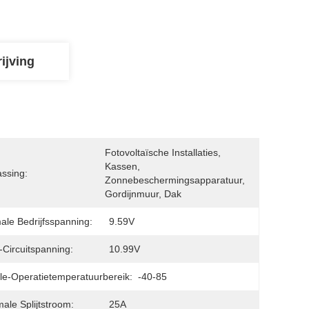
ijving
Fotovoltaïsche Installaties, 
Kassen, 
ssing:
Zonnebeschermingsapparatuur, 
Gordijnmuur, Dak
ale Bedrijfsspanning:
9.59V
Circuitspanning:
10.99V
e-Operatietemperatuurbereik:
-40-85
ale Splijtstroom:
25A