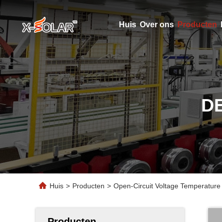
Huis
Over ons
Producten
D
Huis
>
Producten
>
Open-Circuit Voltage Temperatur
Producten