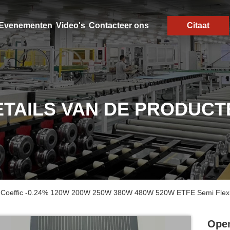
Evenementen
Video's
Contacteer ons
Citaat
ETAILS VAN DE PRODUCT
e Coeffic -0.24% 120W 200W 250W 380W 480W 520W ETFE Semi Flexib
Open