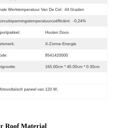
ale Werktemperatuur Van De Cel:
44 Graden
ircuitspanningstemperatuurcoëfficiënt:
-0,24%
portpakket:
Houten Doos
elsmerk:
X-Zonne-Energie
ode:
8541420000
tgrootte:
165.00cm * 45.00cm * 0.30cm
 fotovoltaïsch paneel van 120 W
, 
r Roof Material