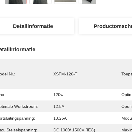
Detailinformatie
Productomschr
etailinformatie
del Nr.:
XSFM-120-T
Toepa
ax.:
120w
Optim
ptimale Werkstroom:
12.5A
Open-
rtsluitingspanning:
13.26A
Modul
ax. Stelselspanning:
DC 1000/ 1500V (IEC)
Maxim