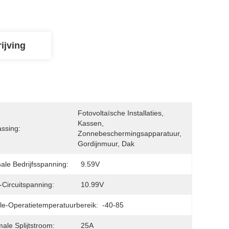
ijving
Fotovoltaïsche Installaties, 
Kassen, 
ssing:
Zonnebeschermingsapparatuur, 
Gordijnmuur, Dak
ale Bedrijfsspanning:
9.59V
Circuitspanning:
10.99V
e-Operatietemperatuurbereik:
-40-85
ale Splijtstroom:
25A