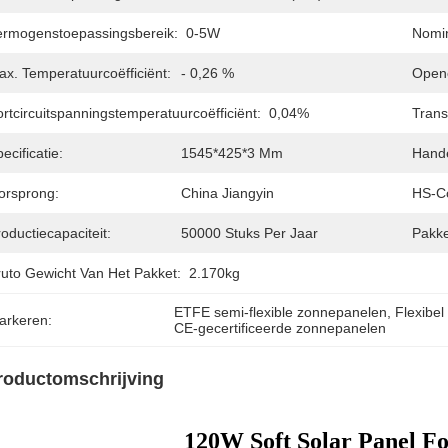
ermogenstoepassingsbereik:
0-5W
Nomin
ax. Temperatuurcoëfficiënt:
- 0,26 %
Openc
rtcircuitspanningstemperatuurcoëfficiënt:
0,04%
Trans
ecificatie:
1545*425*3 Mm
Hand
orsprong:
China Jiangyin
HS-C
oductiecapaciteit:
50000 Stuks Per Jaar
Pakke
ruto Gewicht Van Het Pakket:
2.170kg
ETFE semi-flexible zonnepanelen
, 
Flexibel
arkeren:
CE-gecertificeerde zonnepanelen
roductomschrijving
120W Soft Solar Panel Fo