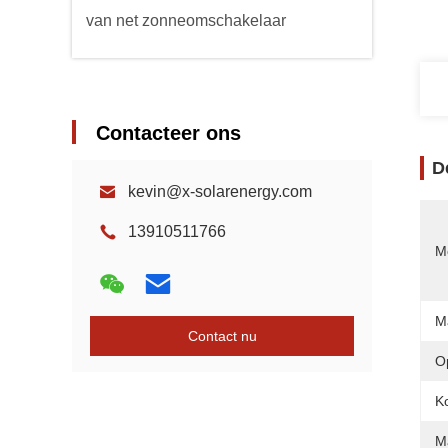
van net zonneomschakelaar
Contacteer ons
D
kevin@x-solarenergy.com
13910511766
Mo
M
Contact nu
O
Ko
M