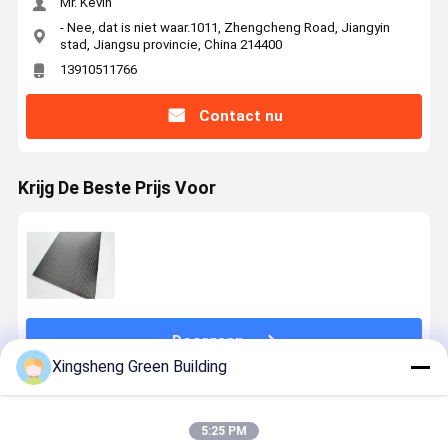
Mr. Kevin
- Nee, dat is niet waar.1011, Zhengcheng Road, Jiangyin
stad, Jiangsu provincie, China 214400
13910511766
Contact nu
Krijg De Beste Prijs Voor
Doorgaan
Xingsheng Green Building
Geadviseerde Producten
5:25 PM