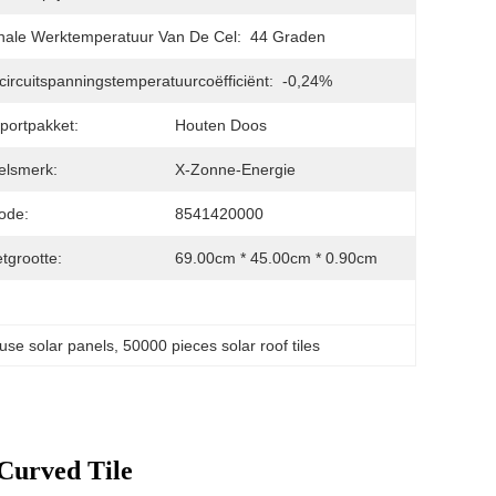
ale Werktemperatuur Van De Cel:
44 Graden
ircuitspanningstemperatuurcoëfficiënt:
-0,24%
portpakket:
Houten Doos
elsmerk:
X-Zonne-Energie
ode:
8541420000
tgrootte:
69.00cm * 45.00cm * 0.90cm
ouse solar panels
, 
50000 pieces solar roof tiles
 Curved Tile