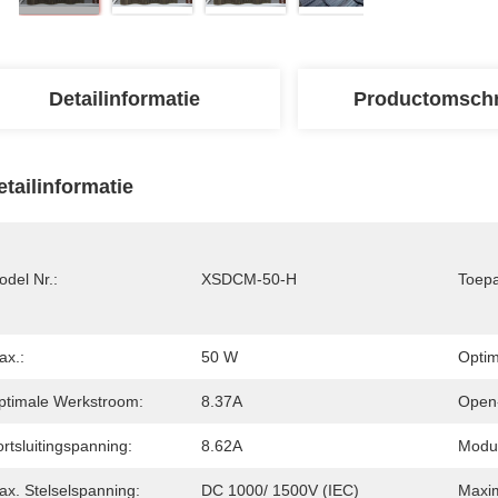
Detailinformatie
Productomschr
etailinformatie
del Nr.:
XSDCM-50-H
Toepa
ax.:
50 W
Optim
ptimale Werkstroom:
8.37A
Open-
rtsluitingspanning:
8.62A
Modul
ax. Stelselspanning:
DC 1000/ 1500V (IEC)
Maxim