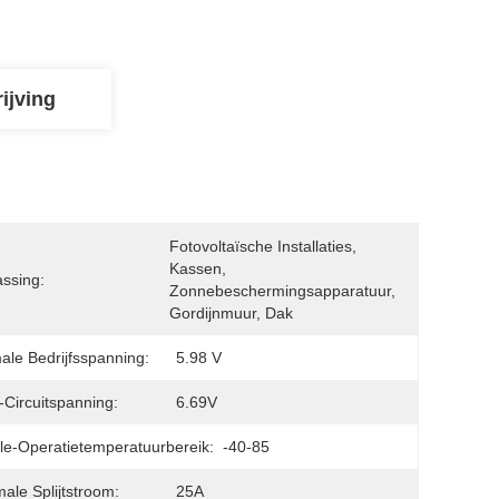
ijving
Fotovoltaïsche Installaties, 
Kassen, 
ssing:
Zonnebeschermingsapparatuur, 
Gordijnmuur, Dak
ale Bedrijfsspanning:
5.98 V
Circuitspanning:
6.69V
e-Operatietemperatuurbereik:
-40-85
ale Splijtstroom:
25A