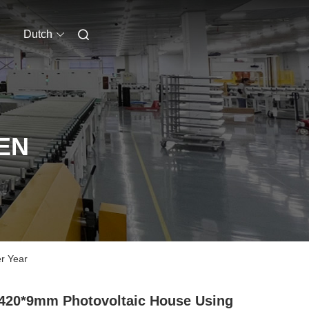
Dutch
EN
r Year
420*9mm Photovoltaic House Using