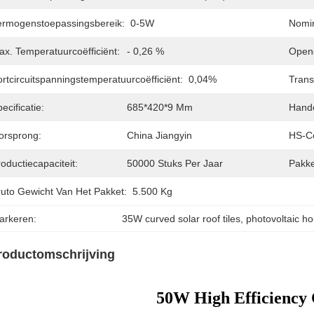
ermogenstoepassingsbereik:
0-5W
Nomin
ax. Temperatuurcoëfficiënt:
- 0,26 %
Openc
rtcircuitspanningstemperatuurcoëfficiënt:
0,04%
Trans
ecificatie:
685*420*9 Mm
Hand
orsprong:
China Jiangyin
HS-C
oductiecapaciteit:
50000 Stuks Per Jaar
Pakke
ruto Gewicht Van Het Pakket:
5.500 Kg
arkeren:
35W curved solar roof tiles
, 
photovoltaic h
roductomschrijving
50W High Efficiency