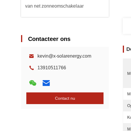
van net zonneomschakelaar
Contacteer ons
D
kevin@x-solarenergy.com
13910511766
Mo
M
Contact nu
O
Ko
M