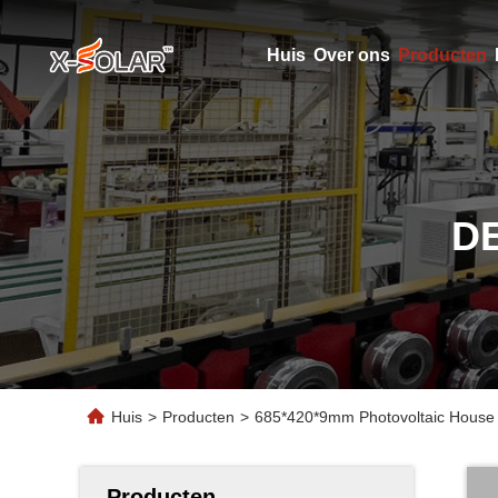
Huis
Over ons
Producten
D
Huis
>
Producten
>
685*420*9mm Photovoltaic House U
Producten