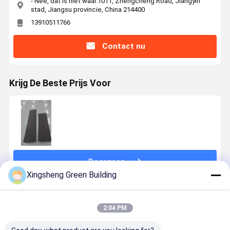
- Nee, dat is niet waar.1011, Zhengcheng Road, Jiangyin
stad, Jiangsu provincie, China 214400
13910511766
Contact nu
Krijg De Beste Prijs Voor
Doorgaan
Xingsheng Green Building
Geadviseerde Producten
2:04 PM