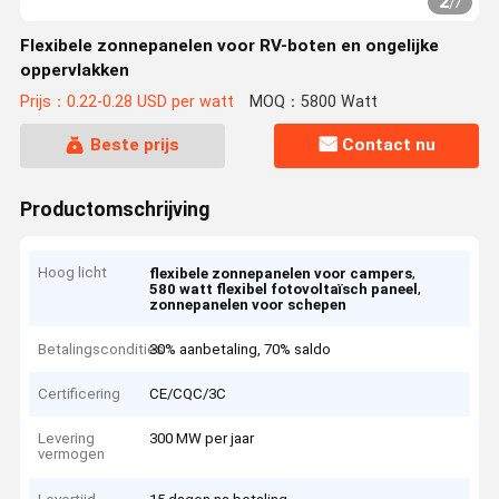
2
/
7
Flexibele zonnepanelen voor RV-boten en ongelijke
oppervlakken
Prijs：0.22-0.28 USD per watt
MOQ：5800 Watt
Beste prijs
Contact nu
Productomschrijving
Hoog licht
,
flexibele zonnepanelen voor campers
,
580 watt flexibel fotovoltaïsch paneel
zonnepanelen voor schepen
Betalingscondities
30% aanbetaling, 70% saldo
Certificering
CE/CQC/3C
Levering
300 MW per jaar
vermogen