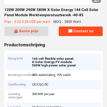
2
/
7
120W 200W 290W 580W X-Solar Energy 144 Cell Solar
Panel Module Werktemperatuurbereik -40-85
Prijs：0.22-0.28 USD per watt
MOQ：5800 Watt
Beste prijs
Contact nu
Productomschrijving
Hoog licht
,
144 cell flexible solar panel
,
X-Solar Energy PV module
580W high power solar panel
Betalingscondities
30% aanbetaling, 70% saldo
Certificering
CE/CQC/3C
Levering
300 MW per jaar
vermogen