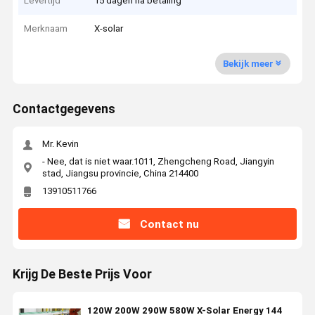
Levertijd
15 dagen na betaling
Merknaam
X-solar
Bekijk meer
Contactgegevens
Mr. Kevin
- Nee, dat is niet waar.1011, Zhengcheng Road, Jiangyin
stad, Jiangsu provincie, China 214400
13910511766
Contact nu
Krijg De Beste Prijs Voor
120W 200W 290W 580W X-Solar Energy 144