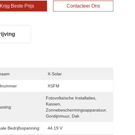
Krijg Beste Prijs
Contacteer Ons
ijving
naam
X-Solar
lnummer
XSFM
Fotovoltaïsche Installaties, 
Kassen, 
ssing:
Zonnebeschermingsapparatuur, 
Gordijnmuur, Dak
ale Bedrijfsspanning:
44.19 V