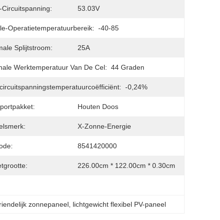
Circuitspanning:
53.03V
e-Operatietemperatuurbereik:
-40-85
ale Splijtstroom:
25A
ale Werktemperatuur Van De Cel:
44 Graden
ircuitspanningstemperatuurcoëfficiënt:
-0,24%
portpakket:
Houten Doos
elsmerk:
X-Zonne-Energie
ode:
8541420000
tgrootte:
226.00cm * 122.00cm * 0.30cm
riendelijk zonnepaneel
, 
lichtgewicht flexibel PV-paneel