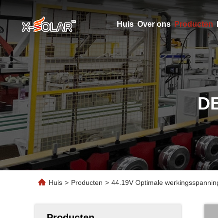
Huis
Over ons
Producten
D
Huis
>
Producten
>
44.19V Optimale werkingsspanning 
Producten