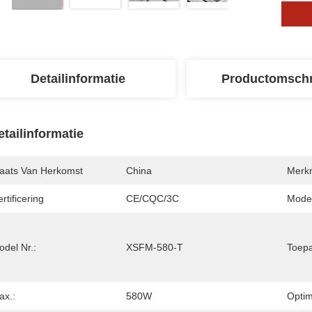
Detailinformatie
Productomschr
etailinformatie
laats Van Herkomst
China
Merk
rtificering
CE/CQC/3C
Mode
del Nr.:
XSFM-580-T
Toepa
ax.:
580W
Optim