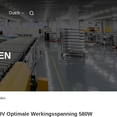
Dutch
EN
alen
9V Optimale Werkingsspanning 580W