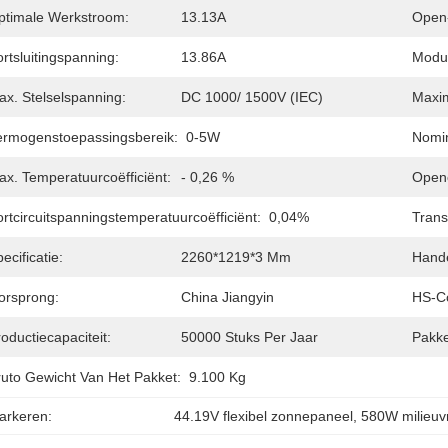
ptimale Werkstroom:
13.13A
Open-
rtsluitingspanning:
13.86A
Modul
ax. Stelselspanning:
DC 1000/ 1500V (IEC)
Maxim
ermogenstoepassingsbereik:
0-5W
Nomin
ax. Temperatuurcoëfficiënt:
- 0,26 %
Openc
rtcircuitspanningstemperatuurcoëfficiënt:
0,04%
Trans
ecificatie:
2260*1219*3 Mm
Hand
orsprong:
China Jiangyin
HS-C
oductiecapaciteit:
50000 Stuks Per Jaar
Pakke
ruto Gewicht Van Het Pakket:
9.100 Kg
arkeren:
44.19V flexibel zonnepaneel
, 
580W milieuv