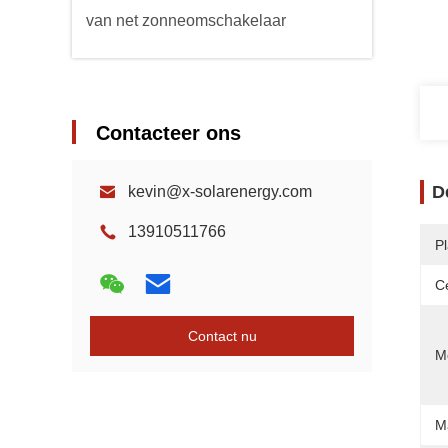
van net zonneomschakelaar
Contacteer ons
D
kevin@x-solarenergy.com
13910511766
P
Ce
Contact nu
Mo
M