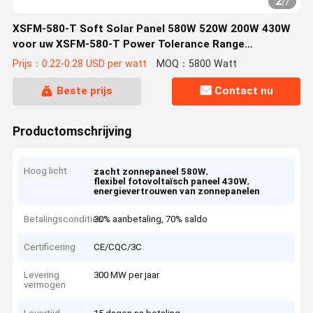
2
/
7
XSFM-580-T Soft Solar Panel 580W 520W 200W 430W
voor uw XSFM-580-T Power Tolerance Range
Specificaties
Prijs：0.22-0.28 USD per watt
MOQ：5800 Watt
Beste prijs
Contact nu
Productomschrijving
Hoog licht
,
zacht zonnepaneel 580W
,
flexibel fotovoltaïsch paneel 430W
energievertrouwen van zonnepanelen
Betalingscondities
30% aanbetaling, 70% saldo
Certificering
CE/CQC/3C
Levering
300 MW per jaar
vermogen