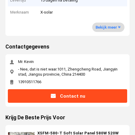
Levertijd
15 dagen na betaling
Merknaam
X-solar
Bekijk meer
Contactgegevens
Mr. Kevin
- Nee, dat is niet waar.1011, Zhengcheng Road, Jiangyin
stad, Jiangsu provincie, China 214400
13910511766
Contact nu
Krijg De Beste Prijs Voor
XSFM-580-T Soft Solar Panel 580W 520W