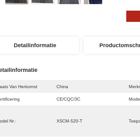
Detailinformatie
Productomschr
etailinformatie
laats Van Herkomst
China
Merk
rtificering
CE/CQC/3C
Mode
del Nr.:
XSCM-520-T
Toepa