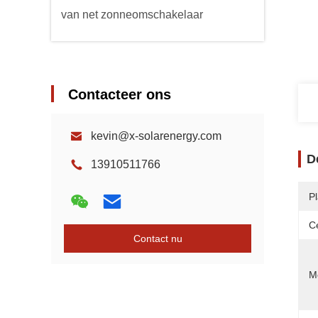
van net zonneomschakelaar
Contacteer ons
kevin@x-solarenergy.com
D
13910511766
P
Ce
Contact nu
Mo