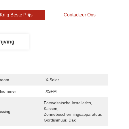
Krijg Beste Prijs
Contacteer Ons
ijving
naam
X-Solar
lnummer
XSFM
Fotovoltaïsche Installaties, 
Kassen, 
ssing:
Zonnebeschermingsapparatuur, 
Gordijnmuur, Dak