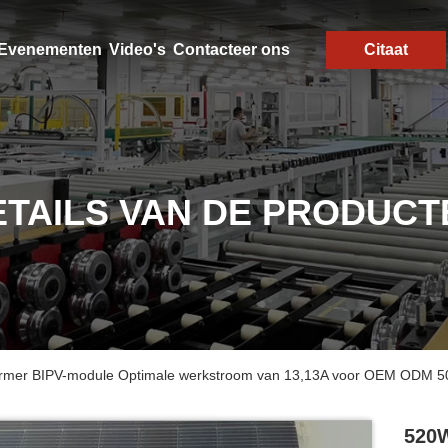
Evenementen
Video's
Contacteer ons
Citaat
ETAILS VAN DE PRODUCT
rmer BIPV-module Optimale werkstroom van 13,13A voor OEM ODM 500
520