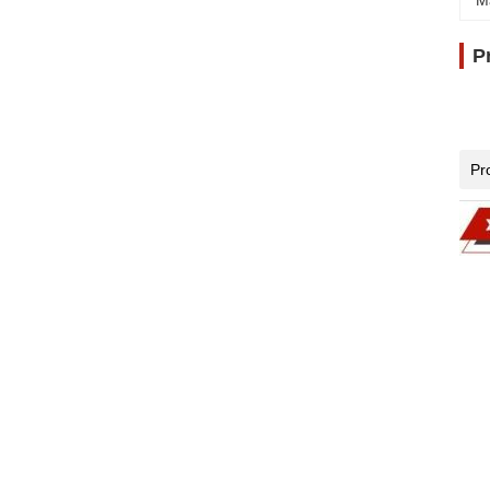
M
P
Pr