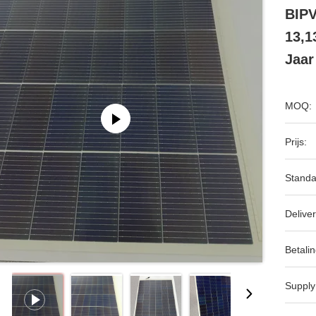
BIPV
13,1
Jaar
MOQ:
Prijs:
Standa
Deliver
Betalin
Supply