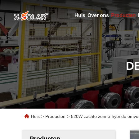
Huis
Over ons
Producten
D
Huis
>
Producten
>
520W zachte zonne-hybride omvo
Producten