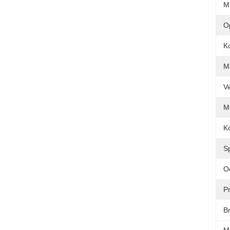
M
O
Ko
M
V
M
Ko
Sp
O
Pr
B