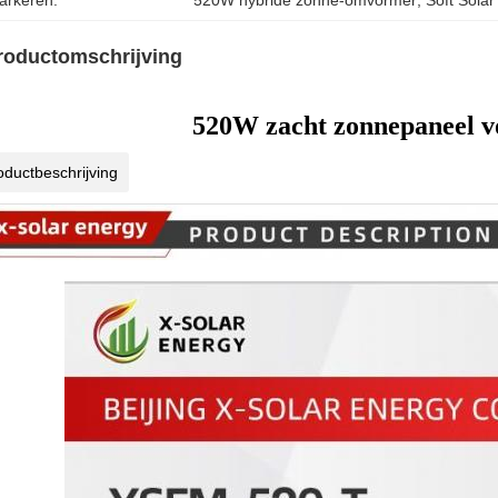
arkeren:
520W hybride zonne-omvormer
, 
Soft Sola
roductomschrijving
520W zacht zonnepaneel v
oductbeschrijving