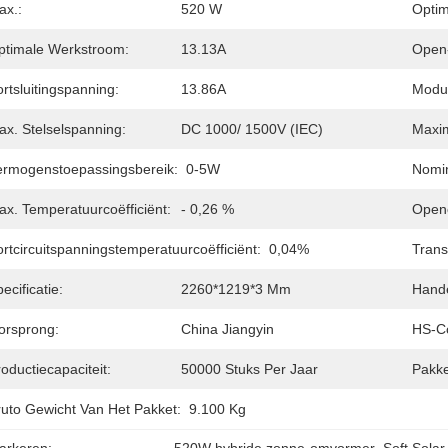
ax.:
520 W
Optim
ptimale Werkstroom:
13.13A
Open-
rtsluitingspanning:
13.86A
Modul
ax. Stelselspanning:
DC 1000/ 1500V (IEC)
Maxim
ermogenstoepassingsbereik:
0-5W
Nomin
ax. Temperatuurcoëfficiënt:
- 0,26 %
Openc
rtcircuitspanningstemperatuurcoëfficiënt:
0,04%
Trans
ecificatie:
2260*1219*3 Mm
Hand
orsprong:
China Jiangyin
HS-C
oductiecapaciteit:
50000 Stuks Per Jaar
Pakke
ruto Gewicht Van Het Pakket:
9.100 Kg