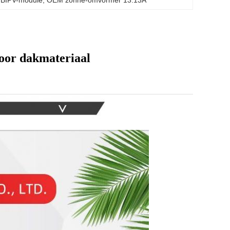
r BIPV-module
, 
OEM zonne-omvormer 13.13A
oor dakmateriaal