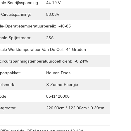
ale Bedrijfsspanning:
44.19 V
Circuitspanning:
53.03V
e-Operatietemperatuurbereik:
-40-85
ale Splijtstroom:
25A
ale Werktemperatuur Van De Cel:
44 Graden
ircuitspanningstemperatuurcoëfficiënt:
-0,24%
portpakket:
Houten Doos
elsmerk:
X-Zonne-Energie
ode:
8541420000
tgrootte:
226.00cm * 122.00cm * 0.30cm