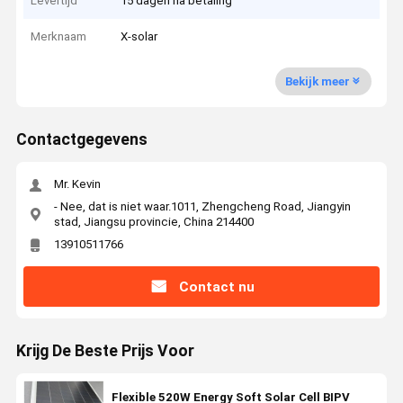
Levertijd
15 dagen na betaling
Merknaam
X-solar
Bekijk meer
Contactgegevens
Mr. Kevin
- Nee, dat is niet waar.1011, Zhengcheng Road, Jiangyin
stad, Jiangsu provincie, China 214400
13910511766
Contact nu
Krijg De Beste Prijs Voor
Flexible 520W Energy Soft Solar Cell BIPV