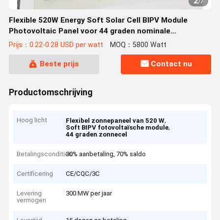
2
/
7
Flexible 520W Energy Soft Solar Cell BIPV Module
Photovoltaic Panel voor 44 graden nominale
werktemperatuur
Prijs：0.22-0.28 USD per watt
MOQ：5800 Watt
Beste prijs
Contact nu
Productomschrijving
Hoog licht
,
Flexibel zonnepaneel van 520 W
,
Soft BIPV fotovoltaïsche module
44 graden zonnecel
Betalingscondities
30% aanbetaling, 70% saldo
Certificering
CE/CQC/3C
Levering
300 MW per jaar
vermogen