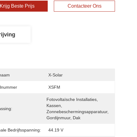
Krijg Beste Prijs
Contacteer Ons
ijving
naam
X-Solar
lnummer
XSFM
Fotovoltaïsche Installaties, 
Kassen, 
ssing:
Zonnebeschermingsapparatuur, 
Gordijnmuur, Dak
ale Bedrijfsspanning:
44.19 V