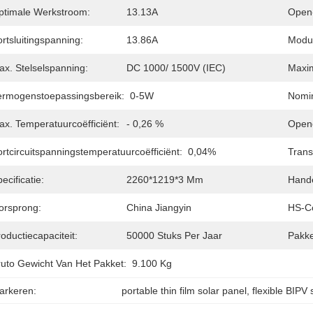
ptimale Werkstroom:
13.13A
Open-
rtsluitingspanning:
13.86A
Modul
ax. Stelselspanning:
DC 1000/ 1500V (IEC)
Maxim
ermogenstoepassingsbereik:
0-5W
Nomin
ax. Temperatuurcoëfficiënt:
- 0,26 %
Openc
rtcircuitspanningstemperatuurcoëfficiënt:
0,04%
Trans
ecificatie:
2260*1219*3 Mm
Hand
orsprong:
China Jiangyin
HS-C
oductiecapaciteit:
50000 Stuks Per Jaar
Pakke
ruto Gewicht Van Het Pakket:
9.100 Kg
arkeren:
portable thin film solar panel
, 
flexible BIPV