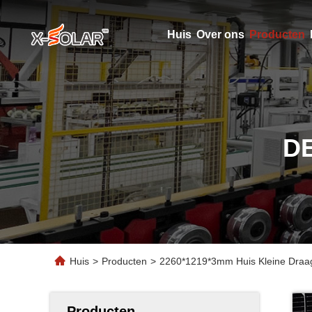
Huis
Over ons
Producten
D
Huis
>
Producten
>
2260*1219*3mm Huis Kleine Draagb
Producten