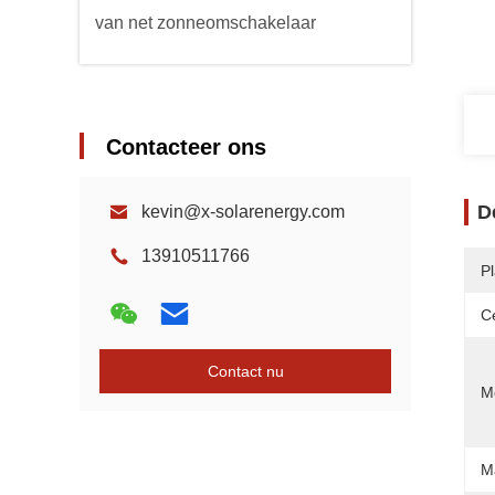
van net zonneomschakelaar
Contacteer ons
D
kevin@x-solarenergy.com
13910511766
P
Ce
Contact nu
Mo
M