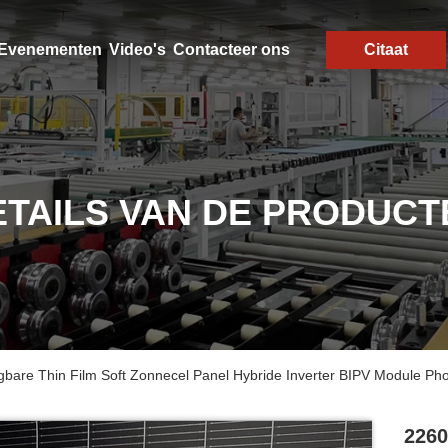
Evenementen
Video's
Contacteer ons
Citaat
ETAILS VAN DE PRODUCT
are Thin Film Soft Zonnecel Panel Hybride Inverter BIPV Module Pho
2260