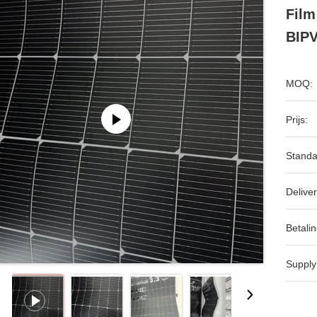
Film
BIPV
MOQ:
Prijs:
Standa
Deliver
Betalin
Supply