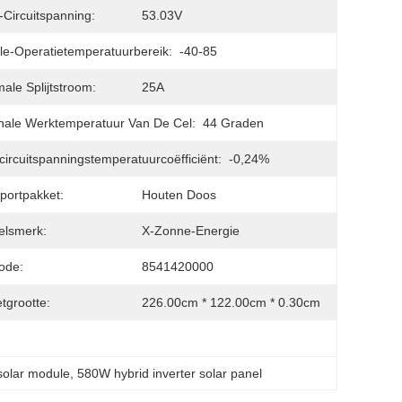
Circuitspanning:
53.03V
e-Operatietemperatuurbereik:
-40-85
ale Splijtstroom:
25A
ale Werktemperatuur Van De Cel:
44 Graden
ircuitspanningstemperatuurcoëfficiënt:
-0,24%
portpakket:
Houten Doos
elsmerk:
X-Zonne-Energie
ode:
8541420000
tgrootte:
226.00cm * 122.00cm * 0.30cm
 solar module
, 
580W hybrid inverter solar panel