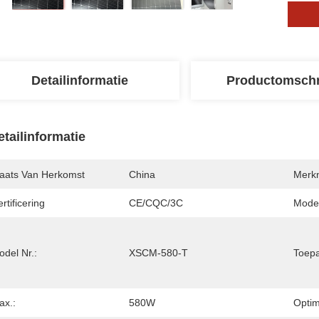
Detailinformatie
Productomschr
etailinformatie
laats Van Herkomst
China
Merk
rtificering
CE/CQC/3C
Mode
del Nr.:
XSCM-580-T
Toepa
ax.:
580W
Optim