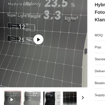
Hyb
Foto
Klan
MOQ:
Prijs:
Standa
Deliver
Betalin
Supply