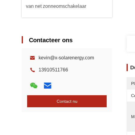
van net zonneomschakelaar
Contacteer ons
kevin@x-solarenergy.com
D
13910511766
P
Ce
Contact nu
Mo