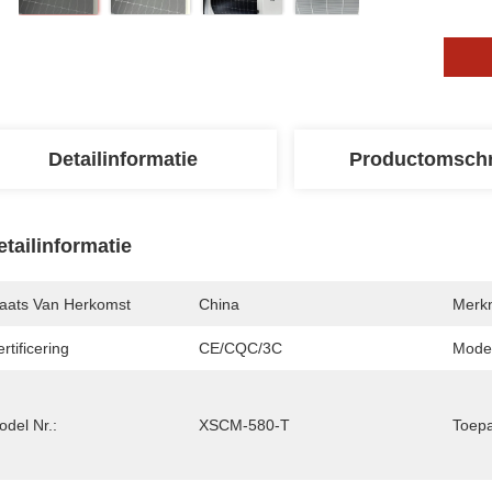
Detailinformatie
Productomschr
etailinformatie
laats Van Herkomst
China
Merk
rtificering
CE/CQC/3C
Mode
del Nr.:
XSCM-580-T
Toepa