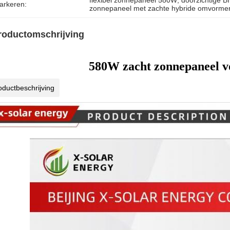
flexibel zonnepaneel 580W
, 
doorzichtige B
arkeren:
zonnepaneel met zachte hybride omvorme
roductomschrijving
580W zacht zonnepaneel v
oductbeschrijving