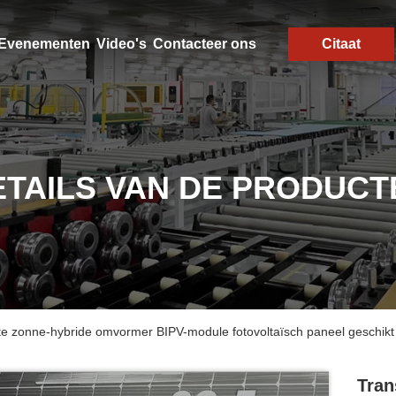
Evenementen
Video's
Contacteer ons
Citaat
ETAILS VAN DE PRODUCT
e zonne-hybride omvormer BIPV-module fotovoltaïsch paneel geschikt 
Tran