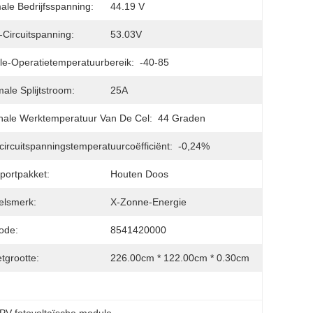
ale Bedrijfsspanning:
44.19 V
Circuitspanning:
53.03V
e-Operatietemperatuurbereik:
-40-85
ale Splijtstroom:
25A
ale Werktemperatuur Van De Cel:
44 Graden
ircuitspanningstemperatuurcoëfficiënt:
-0,24%
portpakket:
Houten Doos
elsmerk:
X-Zonne-Energie
ode:
8541420000
tgrootte:
226.00cm * 122.00cm * 0.30cm