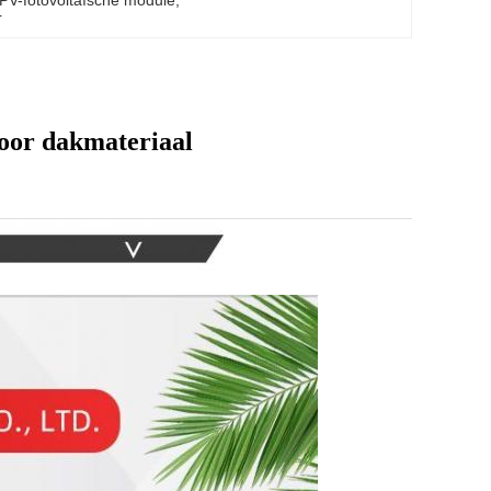
IPV-fotovoltaïsche module
, 
r
oor dakmateriaal