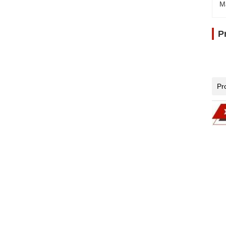
M
P
Pr