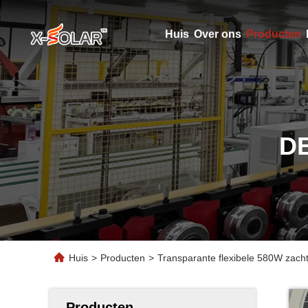
Huis
Over ons
Producten
D
Huis
>
Producten
>
Transparante flexibele 580W zacht
Producten