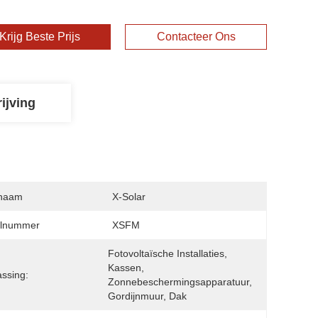
Krijg Beste Prijs
Contacteer Ons
ijving
naam
X-Solar
lnummer
XSFM
Fotovoltaïsche Installaties, 
Kassen, 
ssing:
Zonnebeschermingsapparatuur, 
Gordijnmuur, Dak