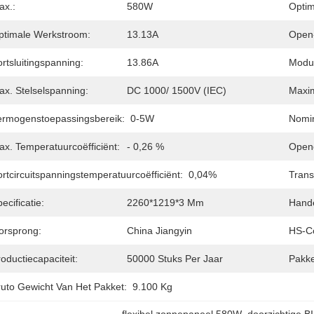
ax.:
580W
Optim
ptimale Werkstroom:
13.13A
Open-
rtsluitingspanning:
13.86A
Modul
ax. Stelselspanning:
DC 1000/ 1500V (IEC)
Maxim
ermogenstoepassingsbereik:
0-5W
Nomin
ax. Temperatuurcoëfficiënt:
- 0,26 %
Openc
rtcircuitspanningstemperatuurcoëfficiënt:
0,04%
Trans
ecificatie:
2260*1219*3 Mm
Hand
orsprong:
China Jiangyin
HS-C
oductiecapaciteit:
50000 Stuks Per Jaar
Pakke
ruto Gewicht Van Het Pakket:
9.100 Kg