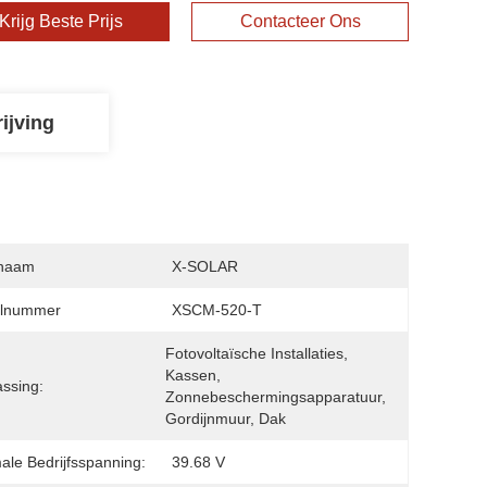
Krijg Beste Prijs
Contacteer Ons
ijving
naam
X-SOLAR
lnummer
XSCM-520-T
Fotovoltaïsche Installaties, 
Kassen, 
ssing:
Zonnebeschermingsapparatuur, 
Gordijnmuur, Dak
ale Bedrijfsspanning:
39.68 V