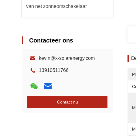
van net zonneomschakelaar
Contacteer ons
D
kevin@x-solarenergy.com
13910511766
P
Ce
Contact nu
Mo
M