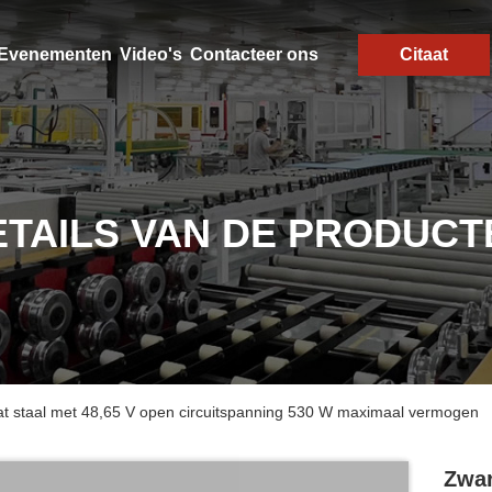
Evenementen
Video's
Contacteer ons
Citaat
ETAILS VAN DE PRODUCT
t staal met 48,65 V open circuitspanning 530 W maximaal vermogen
Zwar