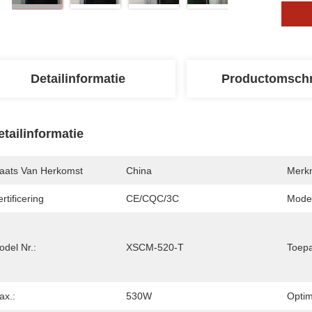
Detailinformatie
Productomschr
etailinformatie
laats Van Herkomst
China
Merk
rtificering
CE/CQC/3C
Mode
del Nr.:
XSCM-520-T
Toepa
ax.:
530W
Optim