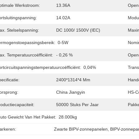
ptimale Werkstroom:
13.36A
Open-
rtsluitingspanning:
14.02A
Modul
ax. Stelselspanning:
DC 1000/ 1500V (IEC)
Maxim
ermogenstoepassingsbereik:
0-5W
Nomin
ax. Temperatuurcoëfficiënt:
- 0,26 %
Openc
rtcircuitspanningstemperatuurcoëfficiënt:
0,04%
Trans
ecificatie:
2400*1314*4 Mm
Hand
orsprong:
China Jiangyin
HS-C
oductiecapaciteit:
50000 Stuks Per Jaar
Pakke
ruto Gewicht Van Het Pakket:
28.000kg
arkeren:
Zwarte BIPV-zonnepanelen
, 
BIPV-zonnepa