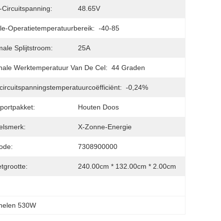
Circuitspanning:
48.65V
e-Operatietemperatuurbereik:
-40-85
ale Splijtstroom:
25A
ale Werktemperatuur Van De Cel:
44 Graden
ircuitspanningstemperatuurcoëfficiënt:
-0,24%
portpakket:
Houten Doos
elsmerk:
X-Zonne-Energie
ode:
7308900000
tgrootte:
240.00cm * 132.00cm * 2.00cm
nelen 530W