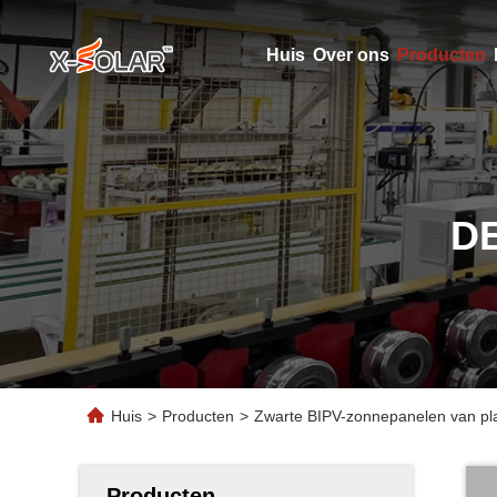
Huis
Over ons
Producten
D
Huis
>
Producten
>
Zwarte BIPV-zonnepanelen van pla
Producten