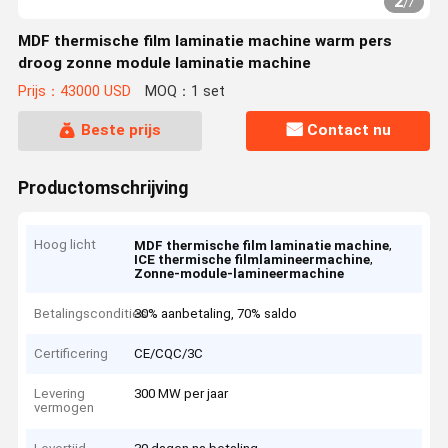
2
/
7
MDF thermische film laminatie machine warm pers
droog zonne module laminatie machine
Prijs：43000 USD
MOQ：1 set
Beste prijs
Contact nu
Productomschrijving
Hoog licht
,
MDF thermische film laminatie machine
,
ICE thermische filmlamineermachine
Zonne-module-lamineermachine
Betalingscondities
30% aanbetaling, 70% saldo
Certificering
CE/CQC/3C
Levering
300 MW per jaar
vermogen