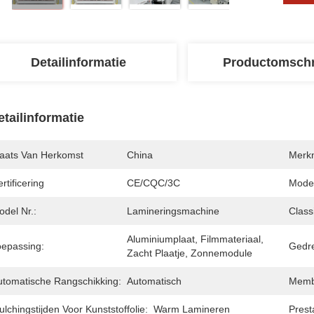
Detailinformatie
Productomschr
etailinformatie
laats Van Herkomst
China
Merk
rtificering
CE/CQC/3C
Mode
del Nr.:
Lamineringsmachine
Classi
Aluminiumplaat, Filmmateriaal, 
oepassing:
Gedr
Zacht Plaatje, Zonnemodule
utomatische Rangschikking:
Automatisch
Memb
lchingstijden Voor Kunststoffolie:
Warm Lamineren
Prest