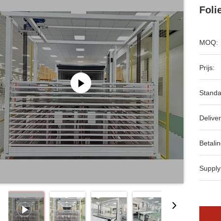
Foli
MOQ:
Prijs:
Standa
Deliver
Betalin
Supply