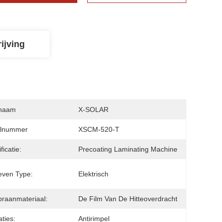
ijving
naam
X-SOLAR
lnummer
XSCM-520-T
ficatie:
Precoating Laminating Machine
even Type:
Elektrisch
raanmateriaal:
De Film Van De Hitteoverdracht
aties:
Antirimpel