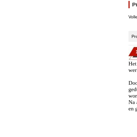
P
Voll
Pr
Het
wer
Doo
ged
wor
Na 
en 