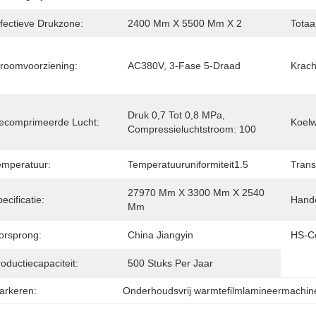
ffectieve Drukzone:
2400 Mm X 5500 Mm X 2
Totaa
troomvoorziening:
AC380V, 3-Fase 5-Draad
Krach
Druk 0,7 Tot 0,8 MPa, 
ecomprimeerde Lucht:
Koelw
Compressieluchtstroom: 100
emperatuur:
Temperatuuruniformiteit1.5
Trans
27970 Mm X 3300 Mm X 2540 
ecificatie:
Hand
Mm
orsprong:
China Jiangyin
HS-C
oductiecapaciteit:
500 Stuks Per Jaar
arkeren:
Onderhoudsvrij warmtefilmlamineermachin