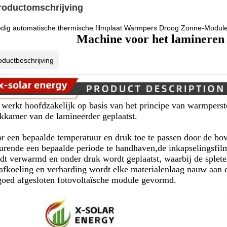
roductomschrijving
edig automatische thermische filmplaat Warmpers Droog Zonne-Module P
Machine voor het lamineren
oductbeschrijving
 werkt hoofdzakelijk op basis van het principe van warmperst
kkamer van de lamineerder geplaatst.
r een bepaalde temperatuur en druk toe te passen door de bo
urende een bepaalde periode te handhaven,de inkapselingsfil
dt verwarmd en onder druk wordt geplaatst, waarbij de splete
afkoeling en verharding wordt elke materialenlaag nauw aan e
goed afgesloten fotovoltaïsche module gevormd.