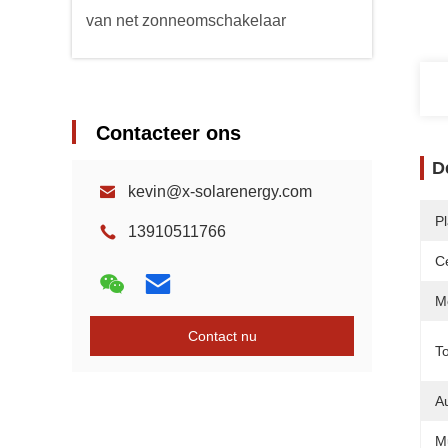
van net zonneomschakelaar
Contacteer ons
D
kevin@x-solarenergy.com
P
13910511766
Ce
Mo
Contact nu
T
A
Mu