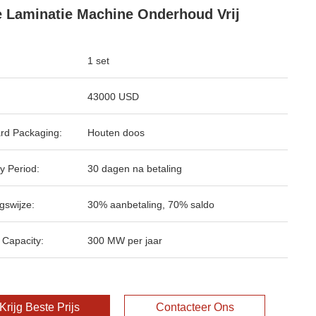
e Laminatie Machine Onderhoud Vrij
1 set
43000 USD
rd Packaging:
Houten doos
y Period:
30 dagen na betaling
gswijze:
30% aanbetaling, 70% saldo
 Capacity:
300 MW per jaar
Krijg Beste Prijs
Contacteer Ons