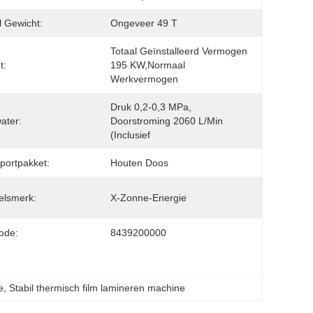
l Gewicht:
Ongeveer 49 T
Totaal Geïnstalleerd Vermogen 
t:
195 KW,normaal 
Werkvermogen
Druk 0,2-0,3 MPa, 
ater:
Doorstroming 2060 L/min 
(inclusief
portpakket:
Houten Doos
elsmerk:
X-Zonne-Energie
ode:
8439200000
e
, 
Stabil thermisch film lamineren machine