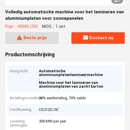
2
/
7
Volledig automatische machine voor het lamineren van
aluminiumplaten voor zonnepanelen
Prijs：43000 USD
MOQ：1 set
Beste prijs
Contact nu
Productomschrijving
Hoog licht
Automatische
aluminiumplatenlamineermachine
,
Machine voor het lamineren van
aluminiumplaten van zacht karton
Betalingscondities
30% aanbetaling, 70% saldo
Certificering
CE/CQC/3C
Levering
300 MW per jaar
vermogen