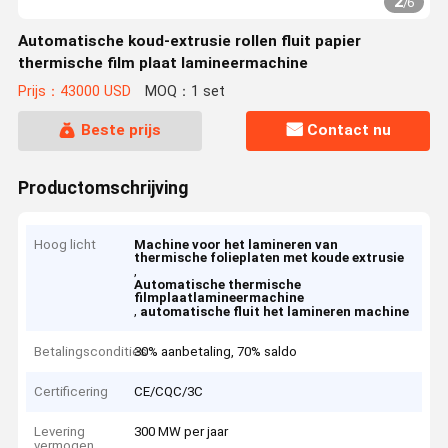
2
/
6
Automatische koud-extrusie rollen fluit papier
thermische film plaat lamineermachine
Prijs：43000 USD
MOQ：1 set
Beste prijs
Contact nu
Productomschrijving
Hoog licht
Machine voor het lamineren van
thermische folieplaten met koude extrusie
,
Automatische thermische
filmplaatlamineermachine
,
automatische fluit het lamineren machine
Betalingscondities
30% aanbetaling, 70% saldo
Certificering
CE/CQC/3C
Levering
300 MW per jaar
vermogen