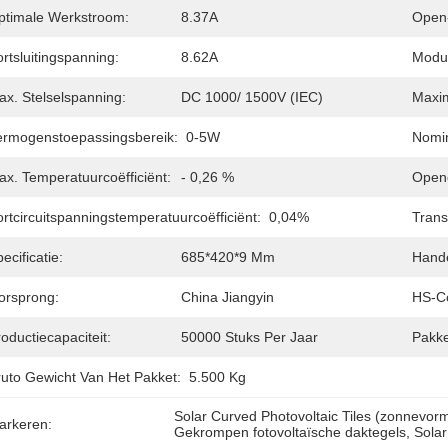
ptimale Werkstroom:
8.37A
Open-
rtsluitingspanning:
8.62A
Modul
ax. Stelselspanning:
DC 1000/ 1500V (IEC)
Maxim
ermogenstoepassingsbereik:
0-5W
Nomin
ax. Temperatuurcoëfficiënt:
- 0,26 %
Openc
rtcircuitspanningstemperatuurcoëfficiënt:
0,04%
Trans
ecificatie:
685*420*9 Mm
Hand
orsprong:
China Jiangyin
HS-C
oductiecapaciteit:
50000 Stuks Per Jaar
Pakke
ruto Gewicht Van Het Pakket:
5.500 Kg
Solar Curved Photovoltaic Tiles (zonnevo
arkeren:
Gekrompen fotovoltaïsche daktegels
, 
Sola