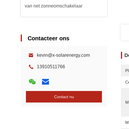
van net zonneomschakelaar
Contacteer ons
D
kevin@x-solarenergy.com
13910511766
P
Ce
Contact nu
Mo
M