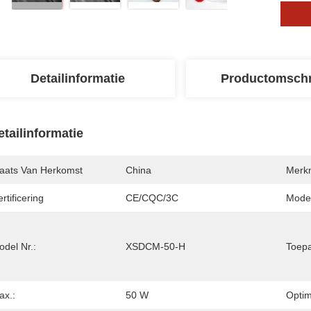
Detailinformatie
Productomschr
etailinformatie
laats Van Herkomst
China
Merk
rtificering
CE/CQC/3C
Mode
del Nr.:
XSDCM-50-H
Toepa
ax.:
50 W
Optim