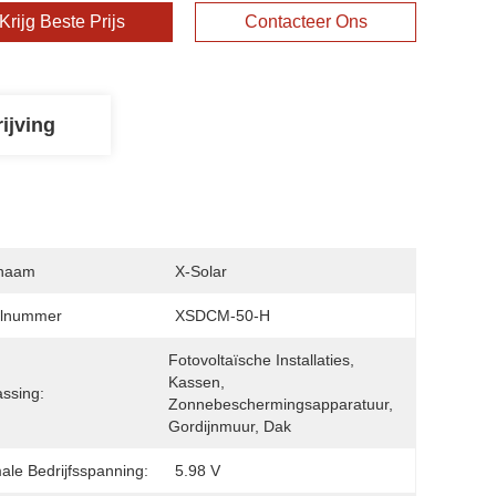
Krijg Beste Prijs
Contacteer Ons
ijving
naam
X-Solar
lnummer
XSDCM-50-H
Fotovoltaïsche Installaties, 
Kassen, 
ssing:
Zonnebeschermingsapparatuur, 
Gordijnmuur, Dak
ale Bedrijfsspanning:
5.98 V