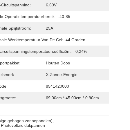
Circuitspanning:
6.69V
e-Operatietemperatuurbereik:
-40-85
ale Splijtstroom:
25A
ale Werktemperatuur Van De Cel:
44 Graden
ircuitspanningstemperatuurcoëfficiënt:
-0,24%
portpakket:
Houten Doos
elsmerk:
X-Zonne-Energie
ode:
8541420000
tgrootte:
69.00cm * 45.00cm * 0.90cm
rmige gebogen zonnepanelen)
, 
r Photovoltaic dakpannen