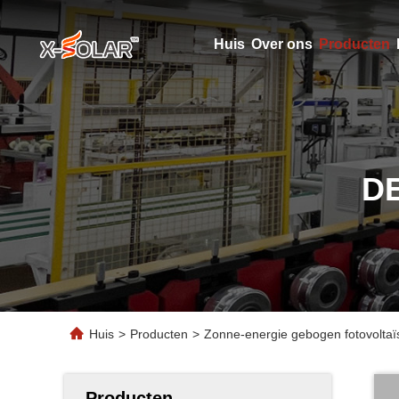
Huis
Over ons
Producten
D
Huis
>
Producten
>
Zonne-energie gebogen fotovolta
Producten