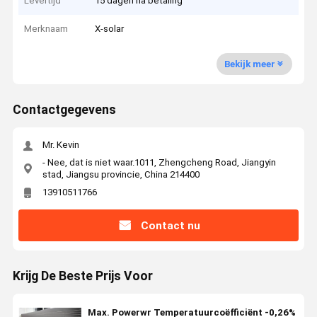
Levertijd
15 dagen na betaling
Merknaam
X-solar
Bekijk meer
Contactgegevens
Mr. Kevin
- Nee, dat is niet waar.1011, Zhengcheng Road, Jiangyin
stad, Jiangsu provincie, China 214400
13910511766
Contact nu
Krijg De Beste Prijs Voor
Max. Powerwr Temperatuurcoëfficiënt -0,26%