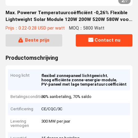
2
/
7
Max. Powerwr Temperatuurcoëfficiënt -0,26% Flexible
Lightweight Solar Module 120W 200W 520W 580W voor
optimale efficiëntie
Prijs：0.22-0.28 USD per watt
MOQ：5800 Watt
Beste prijs
Contact nu
Productomschrijving
Hoog licht
,
flexibel zonnepaneel lichtgewicht
,
hoog efficiënte zonne-energie-module
PV-paneel met lage temperatuurcoëfficiënt
Betalingscondities
30% aanbetaling, 70% saldo
Certificering
CE/CQC/3C
Levering
300 MW per jaar
vermogen