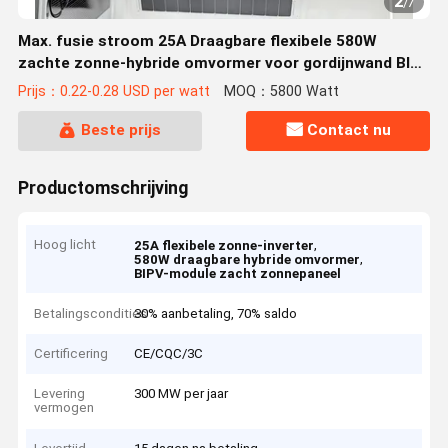
2
/
7
Max. fusie stroom 25A Draagbare flexibele 580W
zachte zonne-hybride omvormer voor gordijnwand BIPV
module fotovoltaïsche paneel
Prijs：0.22-0.28 USD per watt
MOQ：5800 Watt
Beste prijs
Contact nu
Productomschrijving
Hoog licht
,
25A flexibele zonne-inverter
,
580W draagbare hybride omvormer
BIPV-module zacht zonnepaneel
Betalingscondities
30% aanbetaling, 70% saldo
Certificering
CE/CQC/3C
Levering
300 MW per jaar
vermogen