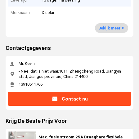
Levertijd
15 dagen na betaling
Merknaam
X-solar
Bekijk meer
Contactgegevens
Mr. Kevin
- Nee, dat is niet waar.1011, Zhengcheng Road, Jiangyin
stad, Jiangsu provincie, China 214400
13910511766
Contact nu
Krijg De Beste Prijs Voor
Max. fusie stroom 25A Draagbare flexibele