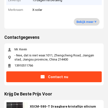
Levertijd
15 dagen na betaling
Merknaam
X-solar
Bekijk meer
Contactgegevens
Mr. Kevin
- Nee, dat is niet waar.1011, Zhengcheng Road, Jiangyin
stad, Jiangsu provincie, China 214400
13910511766
Contact nu
Krijg De Beste Prijs Voor
XSCM-580-T Draagbare kristallijn silicium