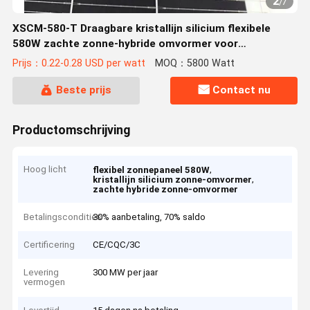
2
/
7
XSCM-580-T Draagbare kristallijn silicium flexibele
580W zachte zonne-hybride omvormer voor
gordijnwand
Prijs：0.22-0.28 USD per watt
MOQ：5800 Watt
Beste prijs
Contact nu
Productomschrijving
Hoog licht
,
flexibel zonnepaneel 580W
,
kristallijn silicium zonne-omvormer
zachte hybride zonne-omvormer
Betalingscondities
30% aanbetaling, 70% saldo
Certificering
CE/CQC/3C
Levering
300 MW per jaar
vermogen