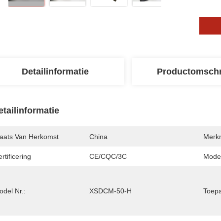
Detailinformatie
Productomschr
etailinformatie
laats Van Herkomst
China
Merk
rtificering
CE/CQC/3C
Mode
del Nr.:
XSDCM-50-H
Toepa