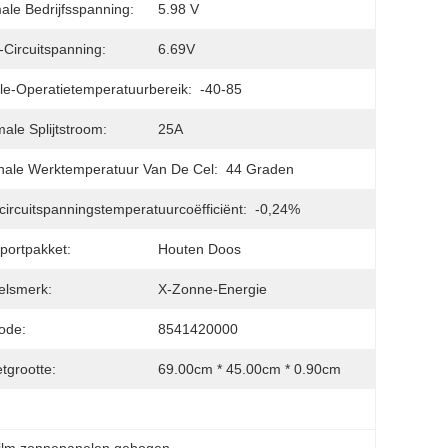
ale Bedrijfsspanning:
5.98 V
Circuitspanning:
6.69V
e-Operatietemperatuurbereik:
-40-85
ale Splijtstroom:
25A
ale Werktemperatuur Van De Cel:
44 Graden
ircuitspanningstemperatuurcoëfficiënt:
-0,24%
portpakket:
Houten Doos
elsmerk:
X-Zonne-Energie
ode:
8541420000
tgrootte:
69.00cm * 45.00cm * 0.90cm