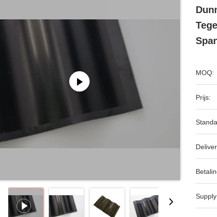
Dun
Tege
Span
MOQ:
Prijs:
Standa
Deliver
Betalin
Supply