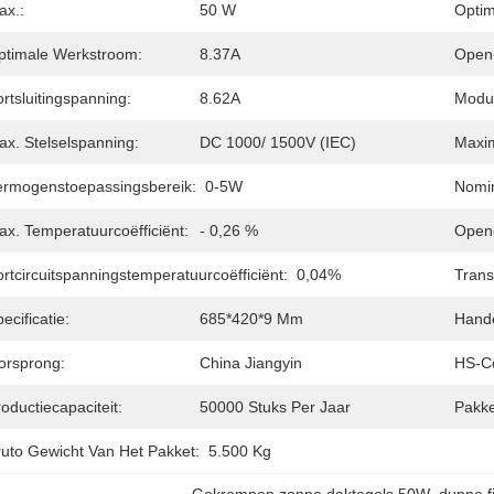
ax.:
50 W
Optim
ptimale Werkstroom:
8.37A
Open-
rtsluitingspanning:
8.62A
Modul
ax. Stelselspanning:
DC 1000/ 1500V (IEC)
Maxim
ermogenstoepassingsbereik:
0-5W
Nomin
ax. Temperatuurcoëfficiënt:
- 0,26 %
Openc
rtcircuitspanningstemperatuurcoëfficiënt:
0,04%
Trans
ecificatie:
685*420*9 Mm
Hand
orsprong:
China Jiangyin
HS-C
oductiecapaciteit:
50000 Stuks Per Jaar
Pakke
ruto Gewicht Van Het Pakket:
5.500 Kg