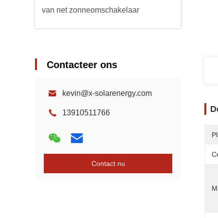
van net zonneomschakelaar
Contacteer ons
kevin@x-solarenergy.com
D
13910511766
P
Ce
Contact nu
Mo