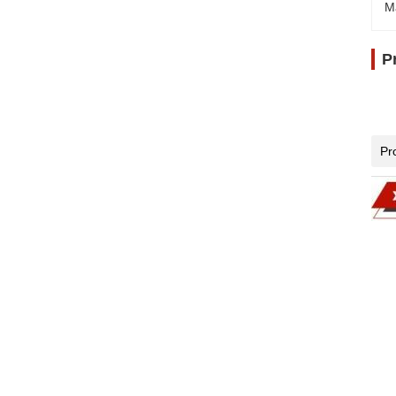
M
P
Pr