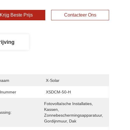
Krijg Beste Prijs
Contacteer Ons
ijving
naam
X-Solar
lnummer
XSDCM-50-H
Fotovoltaïsche Installaties, 
Kassen, 
ssing:
Zonnebeschermingsapparatuur, 
Gordijnmuur, Dak