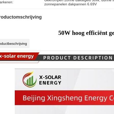
Gekrompen zonne daktegels 50W
, 
dunne 
arkeren:
zonnepanelen dakpannen 6.69V
roductomschrijving
50W hoog efficiënt g
oductbeschrijving