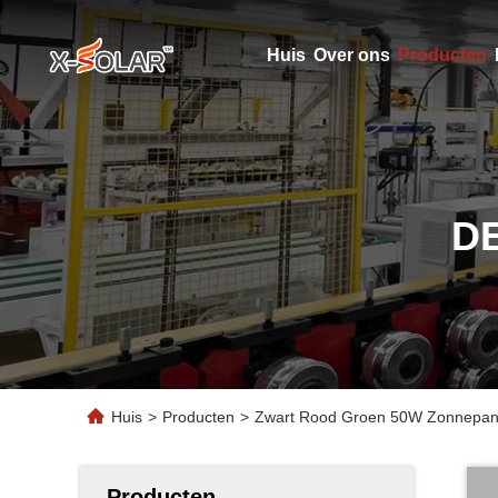
Huis
Over ons
Producten
D
Huis
>
Producten
>
Zwart Rood Groen 50W Zonnepane
Producten