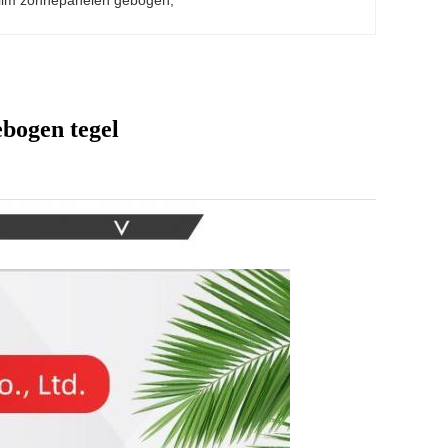
film zonnepanelen gebogen
, 
ebogen tegel