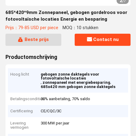
2
/
7
685*420*9mm Zonnepaneel, gebogen gordelroos voor
fotovoltaïsche locaties Energie en besparing
Prijs：79-85 USD per piece
MOQ：10 stukken
Beste prijs
Contact nu
Productomschrijving
Hoog licht
gebogen zonne daktegels voor
fotovoltaïsche locaties
,
,
zonnepaneel met energiebesparing
685x420 mm gebogen zonne daktegels
Betalingscondities
30% aanbetaling, 70% saldo
Certificering
CE/CQC/3C
Levering
300 MW per jaar
vermogen