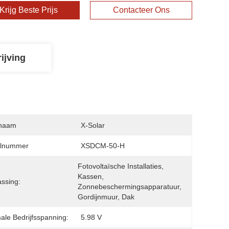
Krijg Beste Prijs
Contacteer Ons
ijving
naam
X-Solar
lnummer
XSDCM-50-H
Fotovoltaïsche Installaties, 
Kassen, 
ssing:
Zonnebeschermingsapparatuur, 
Gordijnmuur, Dak
ale Bedrijfsspanning:
5.98 V