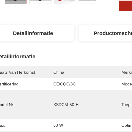
Detailinformatie
Productomschr
etailinformatie
laats Van Herkomst
China
Merk
rtificering
CE/CQC/3C
Mode
del Nr.:
XSDCM-50-H
Toepa
ax.:
50 W
Optim