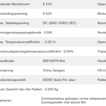
ptimale Werkstroom:
8.37A
Open-
rtsluitingspanning:
8.62A
Modul
ax. Stelselspanning:
DC 1000/ 1500V (IEC)
Maxim
ermogenstoepassingsbereik:
0-5W
Nomin
ax. Temperatuurcoëfficiënt:
- 0,26 %
Openc
rtcircuitspanningstemperatuurcoëfficiënt:
0,04%
Trans
ecificatie:
685*420*9 Mm
Hand
orsprong:
China Jiangyin
HS-C
oductiecapaciteit:
50000 Stuks Per Jaar
Pakke
ruto Gewicht Van Het Pakket:
5.500 Kg
Zonneschaduw gebogen zonne dakpanne
arkeren:
Zonnepanelen met dunne film