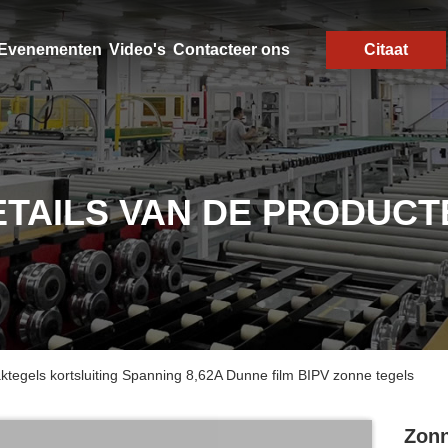
Evenementen
Video's
Contacteer ons
Citaat
ETAILS VAN DE PRODUCT
gels kortsluiting Spanning 8,62A Dunne film BIPV zonne tegels
Zon