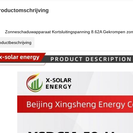
roductomschrijving
Zonneschaduwapparaat Kortsluitingspanning 8.62A Gekrompen zonn
oductbeschrijving