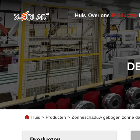
Huis
Over ons
Producten
D
Huis
>
Producten
>
Zonneschaduw gebogen zonne dakte
Producten