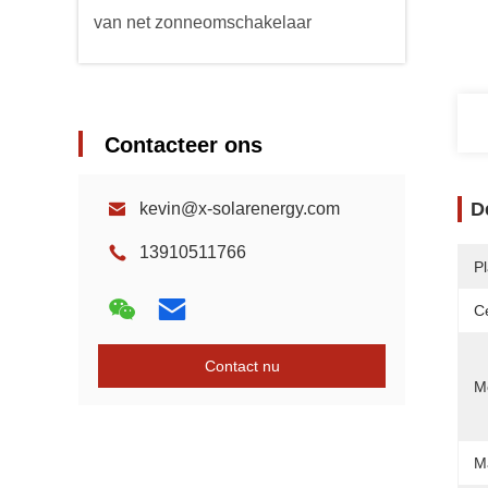
van net zonneomschakelaar
Contacteer ons
D
kevin@x-solarenergy.com
13910511766
P
Ce
Contact nu
Mo
M