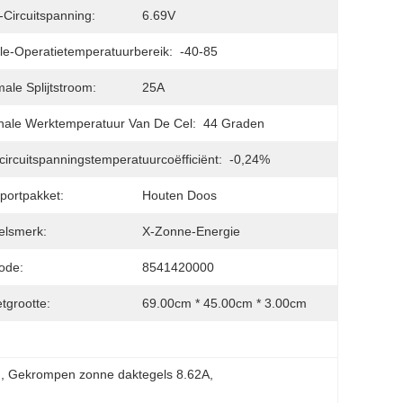
Circuitspanning:
6.69V
e-Operatietemperatuurbereik:
-40-85
ale Splijtstroom:
25A
ale Werktemperatuur Van De Cel:
44 Graden
ircuitspanningstemperatuurcoëfficiënt:
-0,24%
portpakket:
Houten Doos
elsmerk:
X-Zonne-Energie
ode:
8541420000
tgrootte:
69.00cm * 45.00cm * 3.00cm
n
, 
Gekrompen zonne daktegels 8.62A
, 