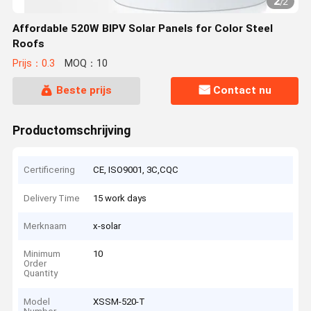
2
/
2
Affordable 520W BIPV Solar Panels for Color Steel
Roofs
Prijs：0.3
MOQ：10
Beste prijs
Contact nu
Productomschrijving
Certificering
CE, ISO9001, 3C,CQC
Delivery Time
15 work days
Merknaam
x-solar
Minimum
10
Order
Quantity
Model
XSSM-520-T