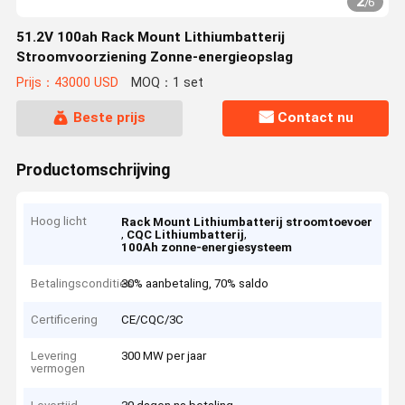
2
/
6
51.2V 100ah Rack Mount Lithiumbatterij
Stroomvoorziening Zonne-energieopslag
Prijs：43000 USD
MOQ：1 set
Beste prijs
Contact nu
Productomschrijving
Hoog licht
Rack Mount Lithiumbatterij stroomtoevoer
,
,
CQC Lithiumbatterij
100Ah zonne-energiesysteem
Betalingscondities
30% aanbetaling, 70% saldo
Certificering
CE/CQC/3C
Levering
300 MW per jaar
vermogen