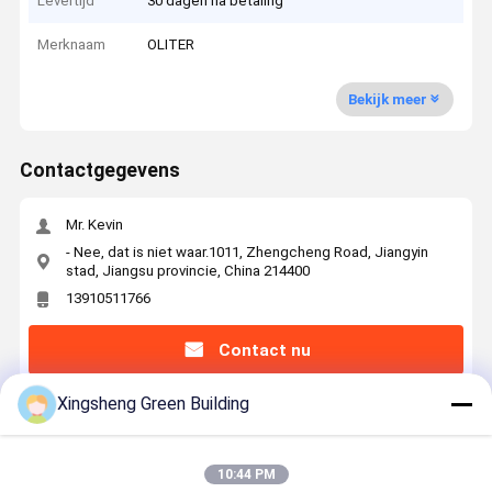
Levertijd
30 dagen na betaling
Merknaam
OLITER
Bekijk meer
Contactgegevens
Mr. Kevin
- Nee, dat is niet waar.1011, Zhengcheng Road, Jiangyin
stad, Jiangsu provincie, China 214400
13910511766
Contact nu
Xingsheng Green Building
Krijg De Beste Prijs Voor
10:44 PM
51.2V 100ah Rack Mount Lithiumbatterij