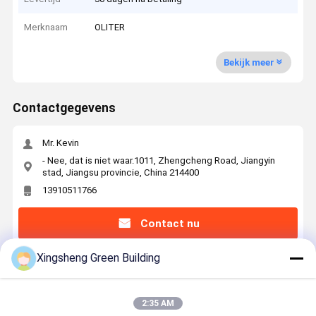
Merknaam
OLITER
Bekijk meer
Contactgegevens
Mr. Kevin
- Nee, dat is niet waar.1011, Zhengcheng Road, Jiangyin
stad, Jiangsu provincie, China 214400
13910511766
Contact nu
Xingsheng Green Building
Krijg De Beste Prijs Voor
2:35 AM
50V 50ah Rack Mount Lithiumbatterij