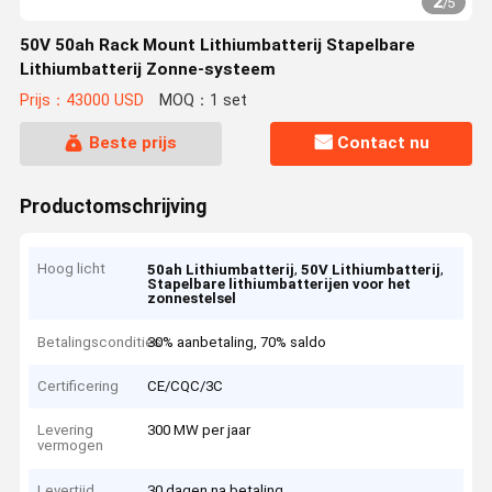
2
/
5
50V 50ah Rack Mount Lithiumbatterij Stapelbare
Lithiumbatterij Zonne-systeem
Prijs：43000 USD
MOQ：1 set
Beste prijs
Contact nu
Productomschrijving
Hoog licht
,
,
50ah Lithiumbatterij
50V Lithiumbatterij
Stapelbare lithiumbatterijen voor het
zonnestelsel
Betalingscondities
30% aanbetaling, 70% saldo
Certificering
CE/CQC/3C
Levering
300 MW per jaar
vermogen
Levertijd
30 dagen na betaling